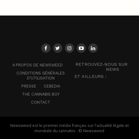
RETROUVEZ-NOUS SUR
A PROPOS DE NEWSWEED
NEWS
CONDITIONS GÉNÉRALES
ET AILLEURS :
D’UTILISATION
PRESSE
CEBEDIA
THE CANNABIS BOY
CONTACT
Newsweed est le premier média français sur l'actualité légale et
mondiale du cannabis - © Newsweed