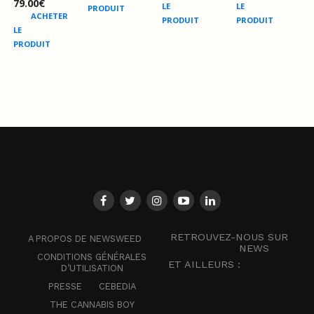
79.00
€
LE
LE
PRODUIT
ACHETER
PRODUIT
PRODUIT
LE
PRODUIT
RETROUVEZ-NOUS SUR
A PROPOS DE NEWSWEED
NEWS
CONDITIONS GÉNÉRALES
ET AILLEURS :
D’UTILISATION
PRESSE
CEBEDIA
THE CANNABIS BOY