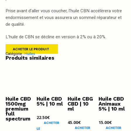
Prise avant d’aller vous coucher, l’huile CBN accélèrera votre
endormissement et vous assurera un sommeil réparateur et
de qualité.
L’huile de CBN se décline en version à 2% ou à 20%.
ACHETER LE PRODUIT
Catégorie :
Huiles
Produits similaires
Huile CBD
Huile CBD
Huile CBG
Huile CBD
1500mg
5% | 10 ml
CBD | 10
Animaux
premium
ml
5% | 10 ml
full
22.50
€
spectrum
45.00
€
15.00
€
ACHETER
ACHETER
ACHETER
LE