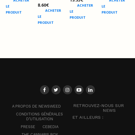
ACHETER
ACHETER
8.60
€
ACHETER
LE
LE
ACHETER
LE
PRODUIT
PRODUIT
LE
PRODUIT
PRODUIT
RETROUVEZ-NOUS SUR
A PROPOS DE NEWSWEED
NEWS
CONDITIONS GÉNÉRALES
ET AILLEURS :
D’UTILISATION
PRESSE
CEBEDIA
THE CANNABIS BOY