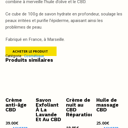
combine à merveille l’huile d’olive et le CBD.
Ce cube de 100g de savon hydrate en profondeur, soulage les
peaux irritées et purifie l’épiderme, apaisant ainsi les
problèmes de peau.
Fabriqué en France, à Marseille.
ACHETER LE PRODUIT
Catégorie :
Cosmétique
Produits similaires
Crème
Savon
Crème de
Huile de
anti-âge
Exfoliant
nuit au
massage
CBD
À La
CBD
CBD
Lavande
Réparation
Et Au CBD
39.00
€
25.00
€
19.95
€