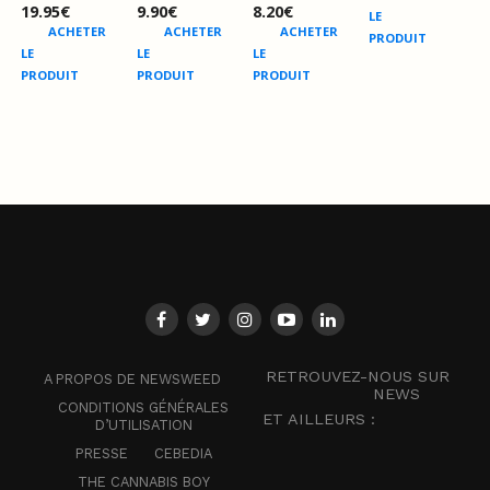
19.95
€
9.90
€
8.20
€
LE
ACHETER
ACHETER
ACHETER
PRODUIT
LE
LE
LE
PRODUIT
PRODUIT
PRODUIT
RETROUVEZ-NOUS SUR
A PROPOS DE NEWSWEED
NEWS
CONDITIONS GÉNÉRALES
ET AILLEURS :
D’UTILISATION
PRESSE
CEBEDIA
THE CANNABIS BOY