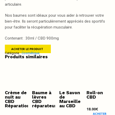
articulaire.
Nos baumes sont idéaux pour vous aider à retrouver votre
bien-être. Ils seront particulièrement appréciés des sportifs
pour faciliter la récupération musculaire.
Contenant : 30ml / CBD 900mg
ACHETER LE PRODUIT
Catégorie :
Cosmétique
Produits similaires
Crème de
Baume à
Le Savon
Roll-on
nuit au
lèvres
de
CBD
CBD
CBD
Marseille
Réparation
réparateur
au CBD
18.00
€
ACHETER