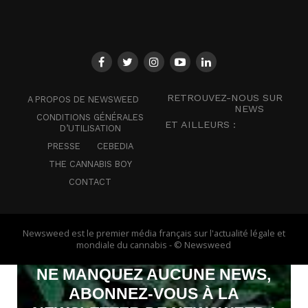
RETROUVEZ-NOUS SUR
A PROPOS DE NEWSWEED
NEWS
CONDITIONS GÉNÉRALES
ET AILLEURS :
D’UTILISATION
PRESSE
CEBEDIA
THE CANNABIS BOY
CONTACT
Newsweed est le premier média français sur l'actualité légale et
mondiale du cannabis - © Newsweed
NE MANQUEZ AUCUNE NEWS,
ABONNEZ-VOUS À LA