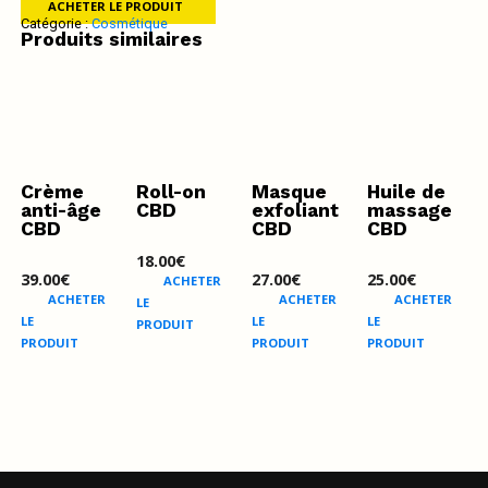
ACHETER LE PRODUIT
Catégorie :
Cosmétique
Produits similaires
Crème
Roll-on
Masque
Huile de
anti-âge
CBD
exfoliant
massage
CBD
CBD
CBD
18.00
€
39.00
€
27.00
€
25.00
€
ACHETER
ACHETER
ACHETER
ACHETER
LE
LE
LE
LE
PRODUIT
PRODUIT
PRODUIT
PRODUIT