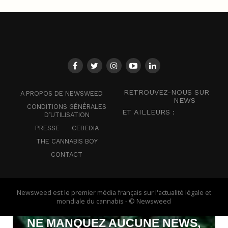
RETROUVEZ-NOUS SUR
A PROPOS DE NEWSWEED
NEWS
CONDITIONS GÉNÉRALES
ET AILLEURS :
D’UTILISATION
PRESSE
CEBEDIA
THE CANNABIS BOY
CONTACT
Newsweed est le premier média français sur l'actualité légale et
mondiale du cannabis - © Newsweed
NE MANQUEZ AUCUNE NEWS,