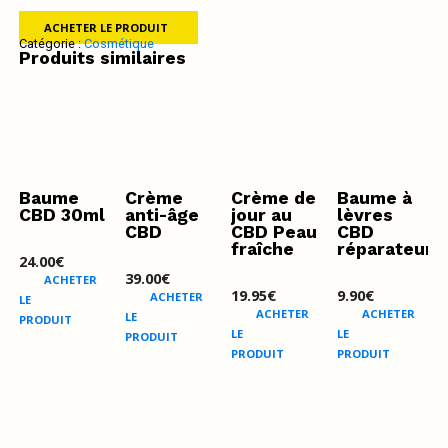
ACHETER LE PRODUIT
Catégorie :
Cosmétique
Produits similaires
Baume
Crème
Crème de
Baume à
CBD 30ml
anti-âge
jour au
lèvres
CBD
CBD Peau
CBD
fraîche
réparateur
24.00
€
39.00
€
ACHETER
19.95
€
9.90
€
ACHETER
LE
ACHETER
ACHETER
LE
PRODUIT
LE
LE
PRODUIT
PRODUIT
PRODUIT