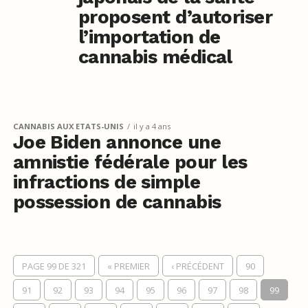
proposent d’autoriser
l’importation de
cannabis médical
CANNABIS AUX ETATS-UNIS
il y a 4 ans
Joe Biden annonce une
amnistie fédérale pour les
infractions de simple
possession de cannabis
PAGE 99 DE 321
« PREMIER
‹ PRÉCÉDENT
90
91
92
93
94
95
96
97
98
99