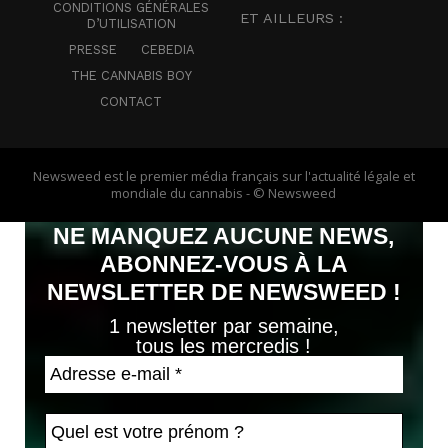
CONDITIONS GÉNÉRALES
ET AILLEURS :
D’UTILISATION
PRESSE
CEBEDIA
THE CANNABIS BOY
CONTACT
Newsweed est le premier média français sur l'actualité légale et
mondiale du cannabis - © Newsweed
NE MANQUEZ AUCUNE NEWS,
ABONNEZ-VOUS À LA
NEWSLETTER DE NEWSWEED !
1 newsletter par semaine,
tous les mercredis !