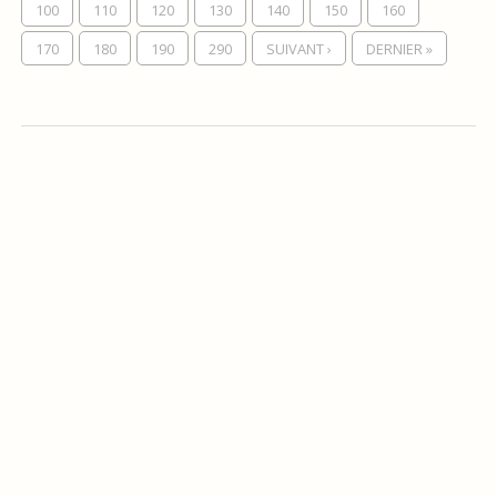
100
110
120
130
140
150
160
170
180
190
290
SUIVANT ›
DERNIER »