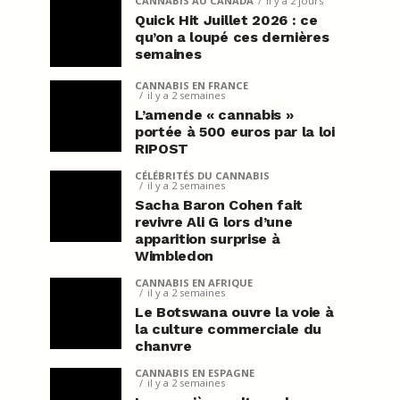
CANNABIS AU CANADA
il y a 2 jours
Quick Hit Juillet 2026 : ce
qu’on a loupé ces dernières
semaines
CANNABIS EN FRANCE
il y a 2 semaines
L’amende « cannabis »
portée à 500 euros par la loi
RIPOST
CÉLÉBRITÉS DU CANNABIS
il y a 2 semaines
Sacha Baron Cohen fait
revivre Ali G lors d’une
apparition surprise à
Wimbledon
CANNABIS EN AFRIQUE
il y a 2 semaines
Le Botswana ouvre la voie à
la culture commerciale du
chanvre
CANNABIS EN ESPAGNE
il y a 2 semaines