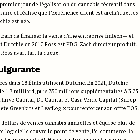
e premier jour de légalisation du cannabis récréatif dans
saire et réalise que l’expérience client est archaïque, les
chie est née.
rain de finaliser la vente d’une entreprise fintech — et
t Dutchie en 2017. Ross est PDG, Zach directeur produit.
Ross avait fait la queue.
ulgurante
ires dans 18 États utilisent Dutchie. En 2021, Dutchie
de 1,7 milliard, puis 350 millions supplémentaires à 3,75
Thrive Capital, D1 Capital et Casa Verde Capital (Snoop
te Greenbits et LeafLogix pour renforcer son offre POS.
e dollars de ventes cannabis annuelles et équipe plus de
e logicielle couvre le point de vente, l’e-commerce, la
e, les paiements ACH sans cash et même l’assurance