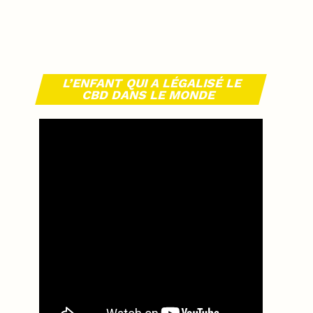
L’ENFANT QUI A LÉGALISÉ LE
CBD DANS LE MONDE