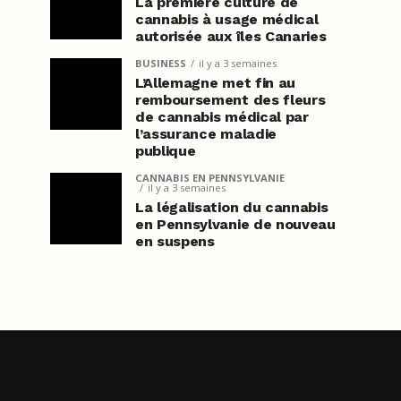
La première culture de
cannabis à usage médical
autorisée aux îles Canaries
BUSINESS
il y a 3 semaines
L’Allemagne met fin au
remboursement des fleurs
de cannabis médical par
l’assurance maladie
publique
CANNABIS EN PENNSYLVANIE
il y a 3 semaines
La légalisation du cannabis
en Pennsylvanie de nouveau
en suspens