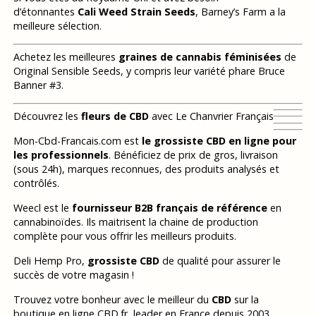
d’étonnantes
Cali Weed Strain Seeds
, Barney’s Farm a la
meilleure sélection.
Achetez les meilleures
graines de cannabis féminisées
de
Original Sensible Seeds, y compris leur variété phare Bruce
Banner #3.
Découvrez les
fleurs de CBD
avec Le Chanvrier Français
Mon-Cbd-Francais.com est
le grossiste CBD en ligne pour
les professionnels
. Bénéficiez de prix de gros, livraison
(sous 24h), marques reconnues, des produits analysés et
contrôlés.
Weecl est le
fournisseur B2B français de référence
en
cannabinoïdes. Ils maitrisent la chaine de production
complète pour vous offrir les meilleurs produits.
Deli Hemp Pro,
grossiste CBD
de qualité pour assurer le
succès de votre magasin !
Trouvez votre bonheur avec le meilleur du
CBD
sur la
boutique en ligne CBD.fr, leader en France depuis 2003.