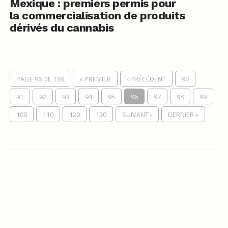
Mexique : premiers permis pour
la commercialisation de produits
dérivés du cannabis
PAGE 96 DE 138
« PREMIER
‹ PRÉCÉDENT
90
91
92
93
94
95
96
97
98
99
100
110
120
130
SUIVANT ›
DERNIER »