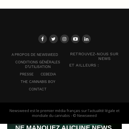
RETROUVEZ-NOUS SUR
A PROPOS DE NEWSWEED
NEWS
CONDITIONS GÉNÉRALES
ET AILLEURS :
D’UTILISATION
PRESSE
CEBEDIA
THE CANNABIS BOY
CONTACT
Newsweed est le premier média français sur l'actualité légale et
mondiale du cannabis - © Newsweed
NE MANQUEZ AUCUNE NEWS,