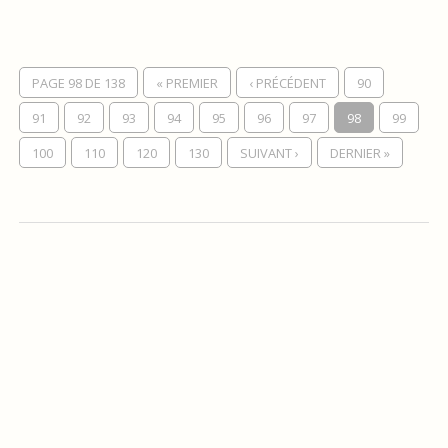
PAGE 98 DE 138
« PREMIER
‹ PRÉCÉDENT
90
91
92
93
94
95
96
97
98
99
100
110
120
130
SUIVANT ›
DERNIER »