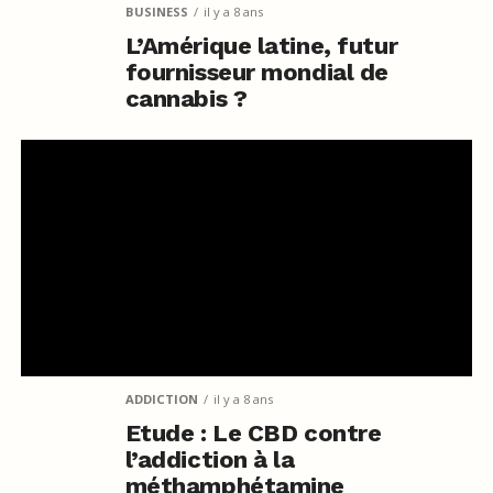
BUSINESS
il y a 8 ans
L’Amérique latine, futur
fournisseur mondial de
cannabis ?
ADDICTION
il y a 8 ans
Etude : Le CBD contre
l’addiction à la
méthamphétamine