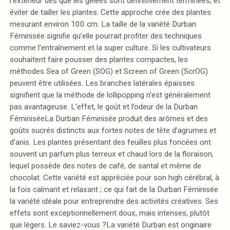
l’extérieur dès que les gelées sont définitivement terminées, et
éviter de tailler les plantes. Cette approche crée des plantes
mesurant environ 100 cm. La taille de la variété Durban
Féminisée signifie qu’elle pourrait profiter des techniques
comme l’entraînement et la super culture. Si les cultivateurs
souhaitent faire pousser des plantes compactes, les
méthodes Sea of Green (SOG) et Screen of Green (ScrOG)
peuvent être utilisées. Les branches latérales épaisses
signifient que la méthode de lollipopping n’est généralement
pas avantageuse. L’effet, le goût et l’odeur de la Durban
FéminiséeLa Durban Féminisée produit des arômes et des
goûts sucrés distincts aux fortes notes de tête d’agrumes et
d’anis. Les plantes présentant des feuilles plus foncées ont
souvent un parfum plus terreux et chaud lors de la floraison,
lequel possède des notes de café, de santal et même de
chocolat. Cette variété est appréciée pour son high cérébral, à
la fois calmant et relaxant ; ce qui fait de la Durban Féminisée
la variété idéale pour entreprendre des activités créatives. Ses
effets sont exceptionnellement doux, mais intenses, plutôt
que légers. Le saviez-vous ?La variété Durban est originaire