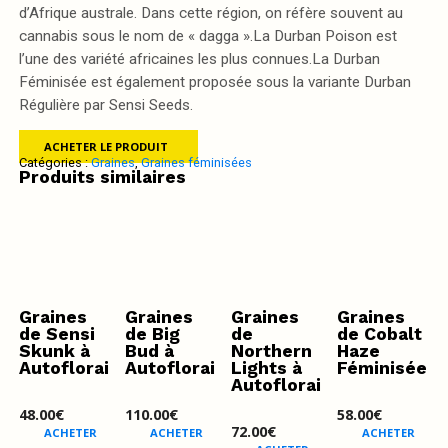
d’Afrique australe. Dans cette région, on réfère souvent au
cannabis sous le nom de « dagga ».La Durban Poison est
l’une des variété africaines les plus connues.La Durban
Féminisée est également proposée sous la variante Durban
Régulière par Sensi Seeds.
ACHETER LE PRODUIT
Catégories :
Graines
,
Graines féminisées
Produits similaires
Graines
Graines
Graines
Graines
de Sensi
de Big
de
de Cobalt
Skunk à
Bud à
Northern
Haze
Autofloraison
Autofloraison
Lights à
Féminisée
Autofloraison
48.00
€
110.00
€
58.00
€
72.00
€
ACHETER
ACHETER
ACHETER