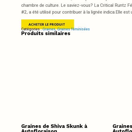
chambre de culture. Le saviez-vous? La Critical Runtz F
#2, a été utilisé pour contribuer à la lignée indica.Elle e
ACHETER LE PRODUIT
Catégories :
Graines
,
Graines féminisées
Produits similaires
Graines de Shiva Skunk à
Graines
Autofloraison
Autoflo