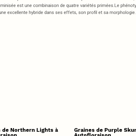
éminisée est une combinaison de quatre variétés primées.Le phénotyp
st une excellente hybride dans ses effets, son profil et sa morphologie.
 de Northern Lights à
Graines de Purple Sku
raison
Autofloraison