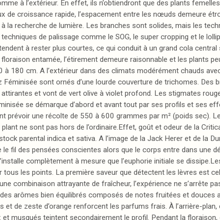
 comme à l’extérieur. En effet, ils n’obtiendront que des plants femell
ux de croissance rapide, l’espacement entre les nœuds demeure étroi
haut à la recherche de lumière. Les branches sont solides, mais les 
s techniques de palissage comme le SOG, le super cropping et le lolli
tendent à rester plus courtes, ce qui conduit à un grand cola central
a floraison entamée, l’étirement demeure raisonnable et les plants pe
140 à 180 cm. A l’extérieur dans des climats modérément chauds avec
z Féminisée sont ornés d’une lourde couverture de trichomes. Des 
 attirantes et vont de vert olive à violet profond. Les stigmates ro
 Féminisée se démarque d’abord et avant tout par ses profils et ses
nt prévoir une récolte de 550 à 600 grammes par m² (poids sec). Les 
t ne sont pas hors de l’ordinaire.Effet, goût et odeur de la Critic
 stock parental indica et sativa. A l’image de la Jack Herer et de la 
 le fil des pensées conscientes alors que le corps entre dans une d
stalle complètement à mesure que l’euphorie initiale se dissipe.Les u
tous les points. La première saveur que détectent les lèvres est ce
une combinaison attrayante de fraîcheur, l’expérience ne s’arrête pas
e des arômes bien équilibrés composés de notes fruitées et douces 
et de zeste d’orange renforcent les parfums frais. À l’arrière-plan, 
 et musqués teintent secondairement le profil. Pendant la floraison, 