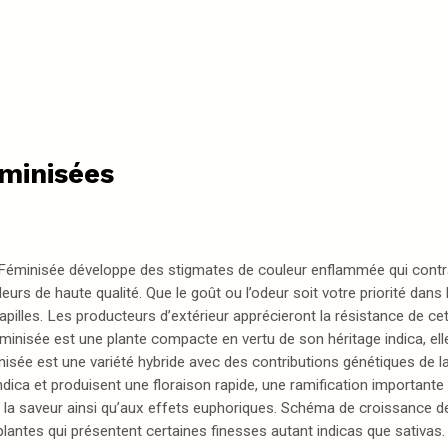
éminisées
z Féminisée développe des stigmates de couleur enflammée qui contr
rs de haute qualité. Que le goût ou l’odeur soit votre priorité dans l
pilles. Les producteurs d’extérieur apprécieront la résistance de cett
inisée est une plante compacte en vertu de son héritage indica, elle
nisée est une variété hybride avec des contributions génétiques de la
ica et produisent une floraison rapide, une ramification importante 
à la saveur ainsi qu’aux effets euphoriques. Schéma de croissance de 
ntes qui présentent certaines finesses autant indicas que sativas. 