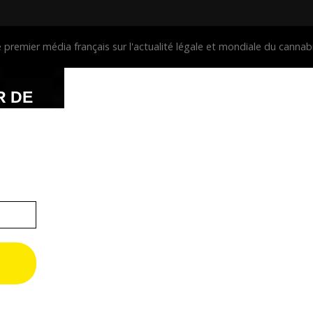
premier média français sur l'actualité légale et mondiale du cann
R DE
e