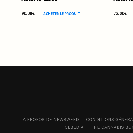
90.00
€
72.00
€
ACHETER LE PRODUIT
A PROPOS DE NEWSWEED
CONDITIONS GÉNÉRAL
CEBEDIA
THE CANNABIS BO