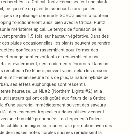
es recherchés. La Critical Runtz Féminisée est une plante
t, ce qui crée un plant buissonnant alors que les
techniques de palissage comme le SCROG aident à soutenir
poping fonctionneront aussi bien avec la Critical Runtz
 sur le méristème apical. Le temps de floraison de la
uvent prendre 1,5 fois leur hauteur végétative. Dans des
 des pluies occasionnelles, les plants peuvent se rendre
bractées gonflées se rassemblent pour former des
uges et orange sont envoûtants et ressemblent à une
 effets, et évidemment, ses rendements énormes. Dans un
récoltes à l’extérieur peuvent varier selon les saisons.
al Runtz FéminiséeUne fois de plus, la nature hybride de
Durban, ses effets euphoriques sont ressentis
étente heureuse. La NL#2 (Northern Lights #2) et la
tilisateurs qui ont déjà goûté aux fleurs de la Critical
lle d’une sucrerie. Immédiatement suivent des saveurs
 là : des essences tropicales indescriptibles viennent
avec une humidité prononcée. Les terpènes à l’odeur
de subtils tons aigres se marient à la perfection avec des
de délicieuses notes florales sucrées remplissent la