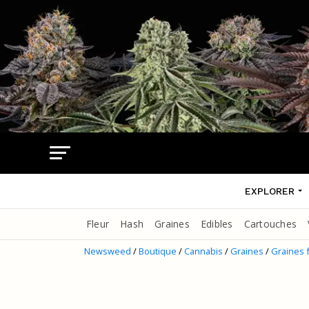
EXPLORER
Fleur
Hash
Graines
Edibles
Cartouches
Newsweed
/
Boutique
/
Cannabis
/
Graines
/
Graines 