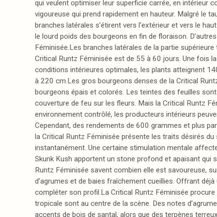
qui veulent optimiser leur superficie carrée, en intérieur
vigoureuse qui prend rapidement en hauteur. Malgré le ta
branches latérales s’étirent vers l’extérieur et vers le 
le lourd poids des bourgeons en fin de floraison. D’autre
Féminisée.Les branches latérales de la partie supérieure 
Critical Runtz Féminisée est de 55 à 60 jours. Une fois l
conditions intérieures optimales, les plants atteignent 
à 220 cm.Les gros bourgeons denses de la Critical Runt
bourgeons épais et colorés. Les teintes des feuilles sont
couverture de feu sur les fleurs. Mais la Critical Runtz
environnement contrôlé, les producteurs intérieurs peuve
Cependant, des rendements de 600 grammes et plus par plan
la Critical Runtz Féminisée présente les traits désirés du
instantanément. Une certaine stimulation mentale affecte
Skunk Kush apportent un stone profond et apaisant qui s’in
Runtz Féminisée savent combien elle est savoureuse, sur 
d’agrumes et de baies fraîchement cueillies. Offrant déjà 
compléter son profil.La Critical Runtz Féminisée procur
tropicale sont au centre de la scène. Des notes d’agrumes 
accents de bois de santal, alors que des terpènes terreux