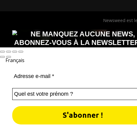
Newsweed est le 
NE MANQUEZ AUCUNE NEWS,
ABONNEZ-VOUS À LA NEWSLETTE
NEWSWEED !
Français
1 newsletter par semaine,
tous les mercredis !
Nous ne spammons pas ! Consultez notre
politique d