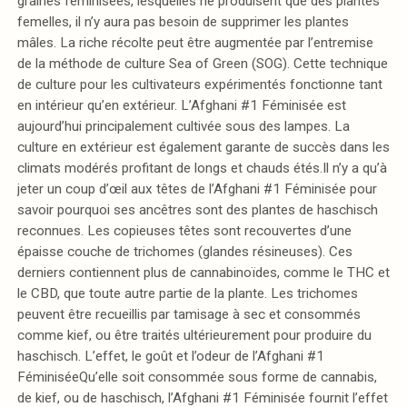
graines féminisées, lesquelles ne produisent que des plantes
femelles, il n’y aura pas besoin de supprimer les plantes
mâles. La riche récolte peut être augmentée par l’entremise
de la méthode de culture Sea of Green (SOG). Cette technique
de culture pour les cultivateurs expérimentés fonctionne tant
en intérieur qu’en extérieur. L’Afghani #1 Féminisée est
aujourd’hui principalement cultivée sous des lampes. La
culture en extérieur est également garante de succès dans les
climats modérés profitant de longs et chauds étés.Il n’y a qu’à
jeter un coup d’œil aux têtes de l’Afghani #1 Féminisée pour
savoir pourquoi ses ancêtres sont des plantes de haschisch
reconnues. Les copieuses têtes sont recouvertes d’une
épaisse couche de trichomes (glandes résineuses). Ces
derniers contiennent plus de cannabinoïdes, comme le THC et
le CBD, que toute autre partie de la plante. Les trichomes
peuvent être recueillis par tamisage à sec et consommés
comme kief, ou être traités ultérieurement pour produire du
haschisch. L’effet, le goût et l’odeur de l’Afghani #1
FéminiséeQu’elle soit consommée sous forme de cannabis,
de kief, ou de haschisch, l’Afghani #1 Féminisée fournit l’effet