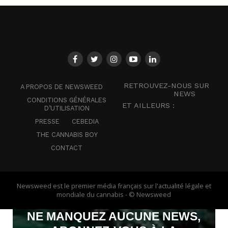
RETROUVEZ-NOUS SUR
A PROPOS DE NEWSWEED
NEWS
CONDITIONS GÉNÉRALES
ET AILLEURS :
D’UTILISATION
PRESSE
CEBEDIA
THE CANNABIS BOY
CONTACT
Newsweed est le premier média français sur l'actualité légale et
mondiale du cannabis - © Newsweed
NE MANQUEZ AUCUNE NEWS,