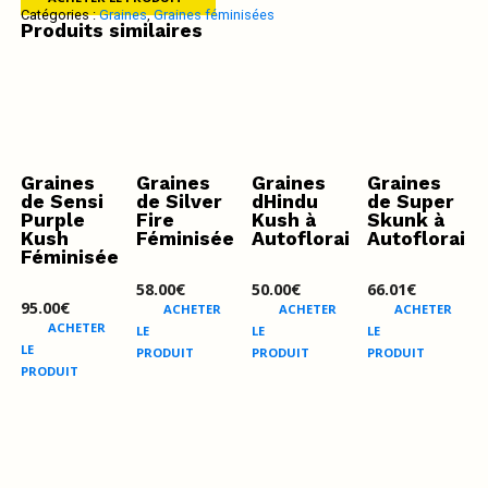
Catégories :
Graines
,
Graines féminisées
Produits similaires
Graines
Graines
Graines
Graines
de Sensi
de Silver
dHindu
de Super
Purple
Fire
Kush à
Skunk à
Kush
Féminisée
Autofloraison
Autoflorais
Féminisées
58.00
€
50.00
€
66.01
€
95.00
€
ACHETER
ACHETER
ACHETER
ACHETER
LE
LE
LE
LE
PRODUIT
PRODUIT
PRODUIT
PRODUIT