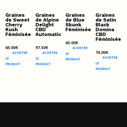
Graines
Graines
Graines
Graines
de Sweet
de Alpine
de Blue
de Satin
Cherry
Delight
Skunk
Black
Kush
CBD
Féminisées
Domina
Féminisées
Automatic
CBD
Féminisée
65.00
€
65.00
€
97.50
€
ACHETER
76.00
€
ACHETER
ACHETER
LE
ACHETER
LE
LE
PRODUIT
LE
PRODUIT
PRODUIT
PRODUIT