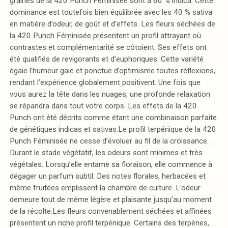
graines de la 420 Punch Féminisée sont à 60 % indica. Cette
dominance est toutefois bien équilibrée avec les 40 % sativa
en matière d’odeur, de goût et d’effets. Les fleurs séchées de
la 420 Punch Féminisée présentent un profil attrayant où
contrastes et complémentarité se côtoient. Ses effets ont
été qualifiés de revigorants et d’euphoriques. Cette variété
égaie l’humeur gaie et ponctue d’optimisme toutes réflexions,
rendant l’expérience globalement positivent. Une fois que
vous aurez la tête dans les nuages, une profonde relaxation
se répandra dans tout votre corps. Les effets de la 420
Punch ont été décrits comme étant une combinaison parfaite
de génétiques indicas et sativas.Le profil terpénique de la 420
Punch Féminisée ne cesse d’évoluer au fil de la croissance.
Durant le stade végétatif, les odeurs sont minimes et très
végétales. Lorsqu’elle entame sa floraison, elle commence à
dégager un parfum subtil. Des notes florales, herbacées et
même fruitées emplissent la chambre de culture. L’odeur
demeure tout de même légère et plaisante jusqu’au moment
de la récolte.Les fleurs convenablement séchées et affinées
présentent un riche profil terpénique. Certains des terpènes,