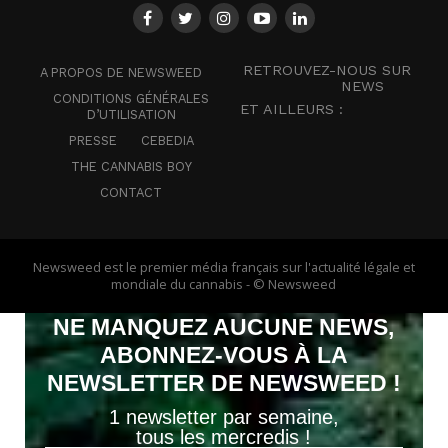
RETROUVEZ-NOUS SUR
A PROPOS DE NEWSWEED
NEWS
CONDITIONS GÉNÉRALES
ET AILLEURS :
D’UTILISATION
PRESSE
CEBEDIA
THE CANNABIS BOY
CONTACT
Newsweed est le premier média français sur l'actualité légale et
mondiale du cannabis - © Newsweed
NE MANQUEZ AUCUNE NEWS,
ABONNEZ-VOUS À LA
NEWSLETTER DE NEWSWEED !
1 newsletter par semaine,
tous les mercredis !