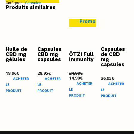
Catégorie :
Capsules
Produits similaires
Promo !
Huile de
Capsules
Capsules
CBD mg
CBD mg
ÖTZI Full
de CBD
gélules
capsules
Immunity
mg
capsules
18.96
€
28.95
€
24.90
€
Le
Le
14.90
€
36.95
€
ACHETER
ACHETER
prix
prix
ACHETER
ACHETER
LE
LE
initial
actuel
était :
LE
est :
LE
PRODUIT
PRODUIT
24.90€.
14.90€.
PRODUIT
PRODUIT