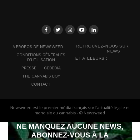
RETROUVEZ-NOUS SUR
A PROPOS DE NEWSWEED
NEWS
CONDITIONS GÉNÉRALES
ET AILLEURS :
D’UTILISATION
PRESSE
CEBEDIA
THE CANNABIS BOY
CONTACT
Newsweed est le premier média français sur l'actualité légale et
mondiale du cannabis - © Newsweed
NE MANQUEZ AUCUNE NEWS,
ABONNEZ-VOUS À LA