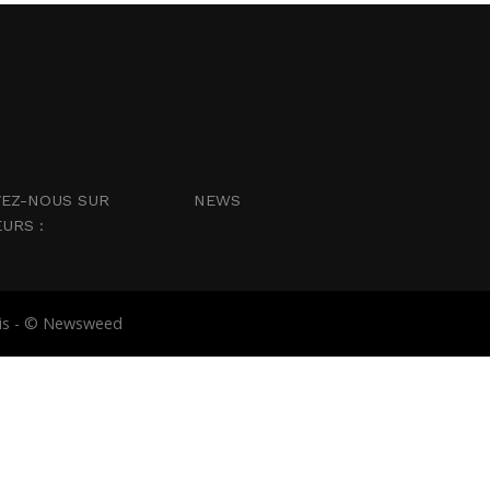
EZ-NOUS SUR
NEWS
EURS :
abis - © Newsweed