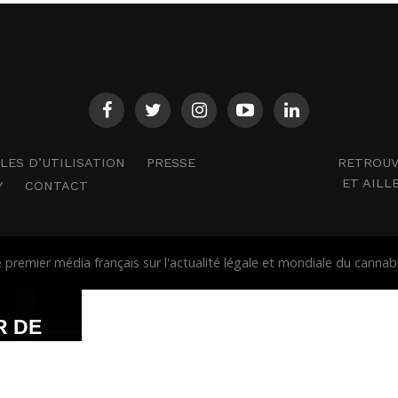
RETROUV
ES D’UTILISATION
PRESSE
ET AILL
Y
CONTACT
premier média français sur l'actualité légale et mondiale du cann
R DE