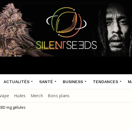
ACTUALITÉS
SANTÉ
BUSINESS
TENDANCES
M
Vape
Huiles
Merch
Bons plans
CBD mg gélules