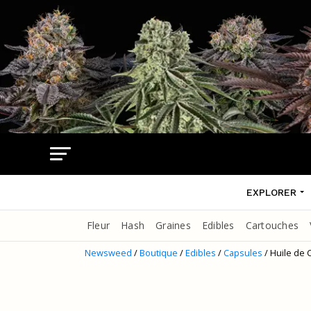
EXPLORER
Fleur
Hash
Graines
Edibles
Cartouches
Newsweed
/
Boutique
/
Edibles
/
Capsules
/ Huile de 