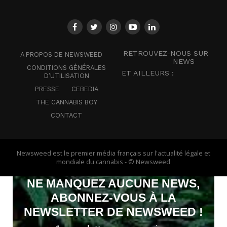
RETROUVEZ-NOUS SUR
A PROPOS DE NEWSWEED
NEWS
CONDITIONS GÉNÉRALES
ET AILLEURS :
D’UTILISATION
PRESSE
CEBEDIA
THE CANNABIS BOY
CONTACT
Newsweed est le premier média français sur l'actualité légale et
mondiale du cannabis - © Newsweed
NE MANQUEZ AUCUNE NEWS,
ABONNEZ-VOUS À LA
NEWSLETTER DE NEWSWEED !