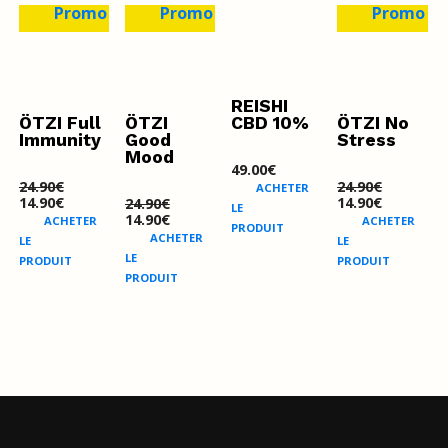
Promo !
Promo !
Promo !
REISHI
ÖTZI Full
ÖTZI
CBD 10%
ÖTZI No
Immunity
Good
Stress
Mood
49.00
€
24.90
€
24.90
€
ACHETER
Le
Le
Le
Le
14.90
€
14.90
€
24.90
€
LE
prix
prix
prix
prix
Le
Le
14.90
€
ACHETER
ACHETER
initial
actuel
initial
actuel
PRODUIT
prix
prix
ACHETER
était :
LE
est :
était :
LE
est :
initial
actuel
24.90€.
14.90€.
24.90€.
14.90€.
était :
LE
est :
PRODUIT
PRODUIT
24.90€.
14.90€.
PRODUIT