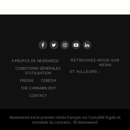
RETROUVEZ-NOUS SUR
A PROPOS DE NEWSWEED
NEWS
CONDITIONS GÉNÉRALES
ET AILLEURS :
D’UTILISATION
PRESSE
CEBEDIA
THE CANNABIS BOY
CONTACT
Newsweed est le premier média français sur l'actualité légale et
mondiale du cannabis - © Newsweed