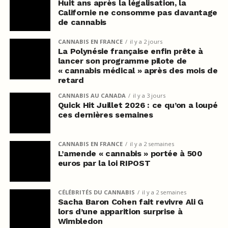
Huit ans après la légalisation, la
Californie ne consomme pas davantage
de cannabis
CANNABIS EN FRANCE
il y a 2 jours
La Polynésie française enfin prête à
lancer son programme pilote de
« cannabis médical » après des mois de
retard
CANNABIS AU CANADA
il y a 3 jours
Quick Hit Juillet 2026 : ce qu’on a loupé
ces dernières semaines
CANNABIS EN FRANCE
il y a 2 semaines
L’amende « cannabis » portée à 500
euros par la loi RIPOST
CÉLÉBRITÉS DU CANNABIS
il y a 2 semaines
Sacha Baron Cohen fait revivre Ali G
lors d’une apparition surprise à
Wimbledon