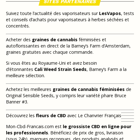
SITES PARTENAIRES
Suivez toute l’actualité des vaporisateurs sur
LesVapos
, tests
et conseils d’achats pour vaporisateurs à herbes séchées et
concentrés.
Acheter des
graines de cannabis
féminisées et
autoflorissantes en direct de la Barney’s Farm d’Amsterdam,
graines gratuites avec chaque commande.
Si vous êtes au Royaume-Uni et avez besoin
d’étonnantes
Cali Weed Strain Seeds
, Barney’s Farm a la
meilleure sélection.
Achetez les meilleures
graines de cannabis féminisées
de
Original Sensible Seeds, y compris leur variété phare Bruce
Banner #3.
Découvrez les
fleurs de CBD
avec Le Chanvrier Français
Mon-Cbd-Francais.com est
le grossiste CBD en ligne pour
les professionnels
. Bénéficiez de prix de gros, livraison
(sous 24h), marques reconnues, des produits analysés et