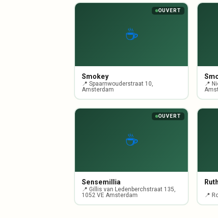
OUVERT
☕
Smokey
Smo
📍 Spaarnwouderstraat 10,
📍 N
Amsterdam
Ams
OUVERT
☕
Sensemillia
Rut
📍 Gillis van Ledenberchstraat 135,
1052 VE Amsterdam
📍 R