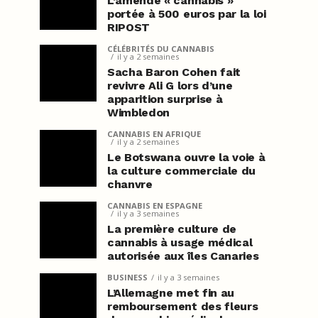
L’amende « cannabis »
portée à 500 euros par la loi
RIPOST
CÉLÉBRITÉS DU CANNABIS
il y a 2 semaines
Sacha Baron Cohen fait
revivre Ali G lors d’une
apparition surprise à
Wimbledon
CANNABIS EN AFRIQUE
il y a 2 semaines
Le Botswana ouvre la voie à
la culture commerciale du
chanvre
CANNABIS EN ESPAGNE
il y a 3 semaines
La première culture de
cannabis à usage médical
autorisée aux îles Canaries
BUSINESS
il y a 3 semaines
L’Allemagne met fin au
remboursement des fleurs