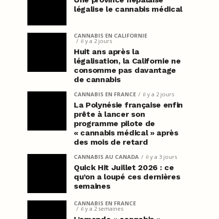
légalise le cannabis médical
CANNABIS EN CALIFORNIE
il y a 2 jours
Huit ans après la
légalisation, la Californie ne
consomme pas davantage
de cannabis
CANNABIS EN FRANCE
il y a 2 jours
La Polynésie française enfin
prête à lancer son
programme pilote de
« cannabis médical » après
des mois de retard
CANNABIS AU CANADA
il y a 3 jours
Quick Hit Juillet 2026 : ce
qu’on a loupé ces dernières
semaines
CANNABIS EN FRANCE
il y a 2 semaines