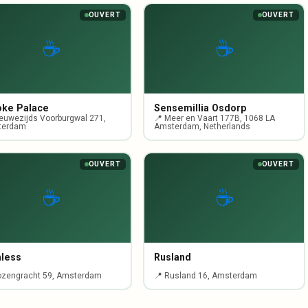
OUVERT
OUVERT
☕
☕
ke Palace
Sensemillia Osdorp
ieuwezijds Voorburgwal 271,
📍 Meer en Vaart 177B, 1068 LA
terdam
Amsterdam, Netherlands
OUVERT
OUVERT
☕
☕
hless
Rusland
ozengracht 59, Amsterdam
📍 Rusland 16, Amsterdam