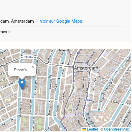
erdam, Amsterdam —
Voir sur Google Maps
minuit
×
Stone’s
Leaflet
|
©
OpenStreetMap