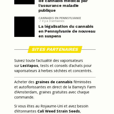
de cannabis médical par
l’assurance maladie
publique
CANNABIS EN PENNSYLVANIE
il y a 3 semaines
La légalisation du cannabis
en Pennsylvanie de nouveau
en suspens
SITES PARTENAIRES
Suivez toute l’actualité des vaporisateurs
sur
LesVapos
, tests et conseils d’achats pour
vaporisateurs à herbes séchées et concentrés.
Acheter des
graines de cannabis
féminisées
et autoflorissantes en direct de la Barney’s Farm
d’Amsterdam, graines gratuites avec chaque
commande.
Si vous êtes au Royaume-Uni et avez besoin
d’étonnantes
Cali Weed Strain Seeds
,