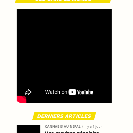
DERNIERS ARTICLES
CANNABIS AU NÉPAL
il y a 1 jour
Une province népalaise