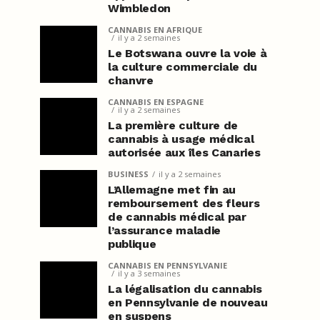
Wimbledon
CANNABIS EN AFRIQUE
il y a 2 semaines
Le Botswana ouvre la voie à
la culture commerciale du
chanvre
CANNABIS EN ESPAGNE
il y a 2 semaines
La première culture de
cannabis à usage médical
autorisée aux îles Canaries
BUSINESS
il y a 2 semaines
L’Allemagne met fin au
remboursement des fleurs
de cannabis médical par
l’assurance maladie
publique
CANNABIS EN PENNSYLVANIE
il y a 3 semaines
La légalisation du cannabis
en Pennsylvanie de nouveau
en suspens