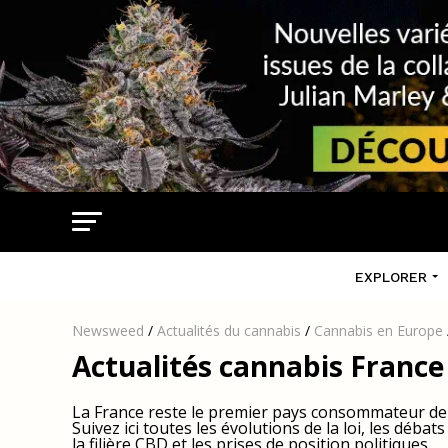
EXPLORER
Newsweed
/
Actualités du cannabis
/
Cannabis en Europe
Actualités cannabis France :
La France reste le premier pays consommateur de c
Suivez ici toutes les évolutions de la loi, les déba
la filière CBD et les prises de position politiques.