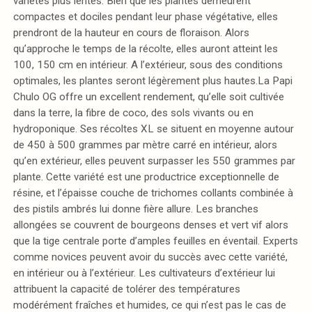
variétés plus lentes. Bien que les plantes demeurent
compactes et dociles pendant leur phase végétative, elles
prendront de la hauteur en cours de floraison. Alors
qu’approche le temps de la récolte, elles auront atteint les
100, 150 cm en intérieur. A l’extérieur, sous des conditions
optimales, les plantes seront légèrement plus hautes.La Papi
Chulo OG offre un excellent rendement, qu’elle soit cultivée
dans la terre, la fibre de coco, des sols vivants ou en
hydroponique. Ses récoltes XL se situent en moyenne autour
de 450 à 500 grammes par mètre carré en intérieur, alors
qu’en extérieur, elles peuvent surpasser les 550 grammes par
plante. Cette variété est une productrice exceptionnelle de
résine, et l’épaisse couche de trichomes collants combinée à
des pistils ambrés lui donne fière allure. Les branches
allongées se couvrent de bourgeons denses et vert vif alors
que la tige centrale porte d’amples feuilles en éventail. Experts
comme novices peuvent avoir du succès avec cette variété,
en intérieur ou à l’extérieur. Les cultivateurs d’extérieur lui
attribuent la capacité de tolérer des températures
modérément fraîches et humides, ce qui n’est pas le cas de