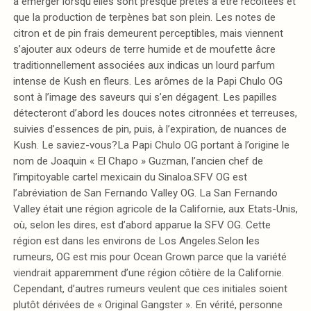
à émerger lorsqu’elles sont presque prêtes à être récoltées et
que la production de terpènes bat son plein. Les notes de
citron et de pin frais demeurent perceptibles, mais viennent
s’ajouter aux odeurs de terre humide et de moufette âcre
traditionnellement associées aux indicas un lourd parfum
intense de Kush en fleurs. Les arômes de la Papi Chulo OG
sont à l’image des saveurs qui s’en dégagent. Les papilles
détecteront d’abord les douces notes citronnées et terreuses,
suivies d’essences de pin, puis, à l’expiration, de nuances de
Kush. Le saviez-vous?La Papi Chulo OG portant à l’origine le
nom de Joaquin « El Chapo » Guzman, l’ancien chef de
l’impitoyable cartel mexicain du Sinaloa.SFV OG est
l’abréviation de San Fernando Valley OG. La San Fernando
Valley était une région agricole de la Californie, aux Etats-Unis,
où, selon les dires, est d’abord apparue la SFV OG. Cette
région est dans les environs de Los Angeles.Selon les
rumeurs, OG est mis pour Ocean Grown parce que la variété
viendrait apparemment d’une région côtière de la Californie.
Cependant, d’autres rumeurs veulent que ces initiales soient
plutôt dérivées de « Original Gangster ». En vérité, personne