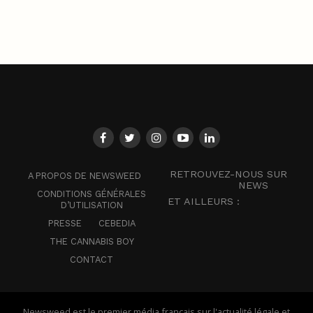
RETROUVEZ-NOUS SUR
A PROPOS DE NEWSWEED
NEWS
CONDITIONS GÉNÉRALES
ET AILLEURS :
D’UTILISATION
PRESSE
CEBEDIA
THE CANNABIS BOY
CONTACT
Newsweed est le premier média français sur l'actualité légale et