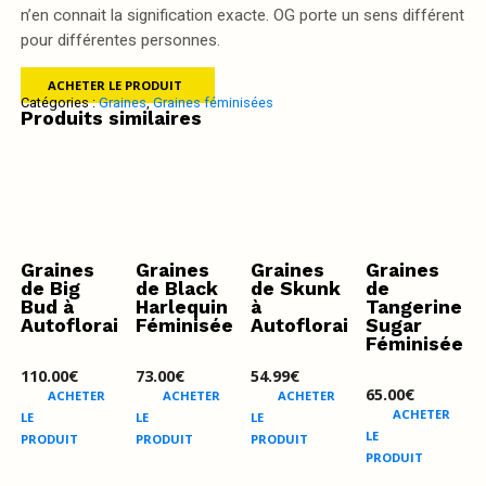
n’en connait la signification exacte. OG porte un sens différent
pour différentes personnes.
ACHETER LE PRODUIT
Catégories :
Graines
,
Graines féminisées
Produits similaires
Graines
Graines
Graines
Graines
de Big
de Black
de Skunk
de
Bud à
Harlequin
à
Tangerine
Autofloraison
Féminisée
Autofloraison
Sugar
Féminisées
110.00
€
73.00
€
54.99
€
65.00
€
ACHETER
ACHETER
ACHETER
ACHETER
LE
LE
LE
LE
PRODUIT
PRODUIT
PRODUIT
PRODUIT