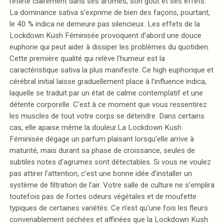
reflète clairement dans ses arômes, son goût et ses effets.
La dominance sativa s’exprime de bien des façons, pourtant,
le 40 % indica ne demeure pas silencieux. Les effets de la
Lockdown Kush Féminisée provoquent d’abord une douce
euphorie qui peut aider à dissiper les problèmes du quotidien.
Cette première qualité qui relève l’humeur est la
caractéristique sativa la plus manifeste. Ce high euphorique et
cérébral initial laisse graduellement place à l’influence indica,
laquelle se traduit par un état de calme contemplatif et une
détente corporelle. C’est à ce moment que vous ressentirez
les muscles de tout votre corps se détendre. Dans certains
cas, elle apaise même la douleur.La Lockdown Kush
Féminisée dégage un parfum plaisant lorsqu’elle arrive à
maturité, mais durant sa phase de croissance, seules de
subtiles notes d’agrumes sont détectables. Si vous ne voulez
pas attirer l’attention, c’est une bonne idée d’installer un
système de filtration de l’air. Votre salle de culture ne s’emplira
toutefois pas de fortes odeurs végétales et de moufette
typiques de certaines variétés. Ce n’est qu’une fois les fleurs
convenablement séchées et affinées que la Lockdown Kush