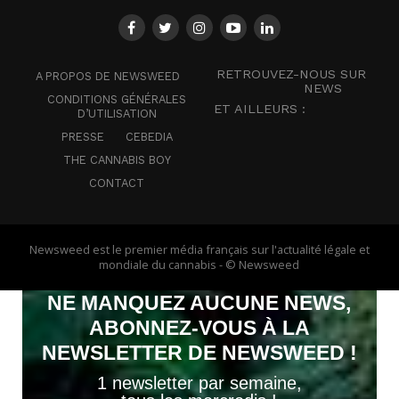
RETROUVEZ-NOUS SUR
A PROPOS DE NEWSWEED
NEWS
CONDITIONS GÉNÉRALES
ET AILLEURS :
D’UTILISATION
PRESSE
CEBEDIA
THE CANNABIS BOY
CONTACT
Newsweed est le premier média français sur l'actualité légale et
mondiale du cannabis - © Newsweed
NE MANQUEZ AUCUNE NEWS,
ABONNEZ-VOUS À LA
NEWSLETTER DE NEWSWEED !
1 newsletter par semaine,