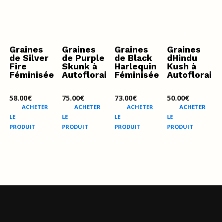
Graines
Graines
Graines
Graines
de Silver
de Purple
de Black
dHindu
Fire
Skunk à
Harlequin
Kush à
Féminisée
Autofloraison
Féminisée
Autoflorais
58.00
€
75.00
€
73.00
€
50.00
€
ACHETER
ACHETER
ACHETER
ACHETER
LE
LE
LE
LE
PRODUIT
PRODUIT
PRODUIT
PRODUIT