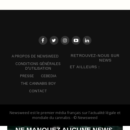
RETROUVEZ-NOUS SUR
A PROPOS DE NEWSWEED
NEWS
CONDITIONS GÉNÉRALES
ET AILLEURS :
D’UTILISATION
PRESSE
CEBEDIA
THE CANNABIS BOY
CONTACT
Newsweed est le premier média français sur l'actualité légale et
mondiale du cannabis - © Newsweed
NE MANQUEZ AUCUNE NEWS,