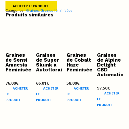
ACHETER LE PRODUIT
Catégories :
Graines
,
Graines féminisées
Produits similaires
Graines
Graines
Graines
Graines
de Sensi
de Super
de Cobalt
de Alpine
Amnesia
Skunk à
Haze
Delight
Féminisées
Autofloraison
Féminisée
CBD
Automatic
76.00
€
66.01
€
58.00
€
97.50
€
ACHETER
ACHETER
ACHETER
ACHETER
LE
LE
LE
LE
PRODUIT
PRODUIT
PRODUIT
PRODUIT