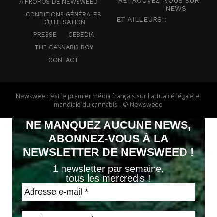
RETROUVEZ-NOUS SUR
A PROPOS DE NEWSWEED
NEWS
CONDITIONS GÉNÉRALES
ET AILLEURS :
D’UTILISATION
PRESSE
CEBEDIA
THE CANNABIS BOY
CONTACT
Newsweed est le premier média français sur l'actualité légale et
mondiale du cannabis - © Newsweed
NE MANQUEZ AUCUNE NEWS,
ABONNEZ-VOUS À LA
NEWSLETTER DE NEWSWEED !
1 newsletter par semaine,
tous les mercredis !