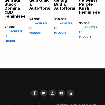
de Satin
de Skunk
de Big
de Sensi
Black
à
Bud à
Purple
Domina
Autofloraison
Autofloraison
Kush
CBD
Féminisées
Féminisée
54.99
€
110.00
€
95.00
€
ACHETER
ACHETER
76.00
€
ACHETER
LE
LE
ACHETER
LE
PRODUIT
PRODUIT
LE
PRODUIT
PRODUIT