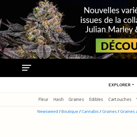
EXPLORER
Fleur
Hash
Graines
Edibles
Cartouches
Newsweed
/
Boutique
/
Cannabis
/
Graines
/
Graines 