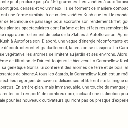
 plante peut produire jusqu’à 450 grammes. Les variétés à autoflorais
t gros, denses et volumineux. Ils se forment de manière compacte 
s ont une forme similaire à ceux des variétés Kush que tout le monde 
sser de technique de palissage pour accroître son rendement.Effet, 
s plantes spectaculaires dont l’arôme et les effets ressemblent bie
t se rapproche fortement de celui de la Zkittles à Autofloraison. Aprè
 Kush à Autofloraison. D’abord, une vague d’énergie réconfortante et
e décontracteront et graduellement, la tension se dissipera. La Ca
végétative, les arômes se limitent au jardin et ses environs. Alors qu
stème de filtration de l’air est toujours le bienvenu.La Caramellow K
sa génétique Gorilla lui confèrent des arômes de terre et de bois, al
issantes de pinène.A tous les égards, la Caramellow Kush est un mél
rs séchées regorgent de saveurs délicieuses et libèrent sur la langu
aperçus. En arrière-plan, mais immanquable, une touche de mangue 
arentes ont remporté de nombreux prix, incluant une distinction pour
 idéale pour les nouveaux cultivateurs qui n’ont pas ou presque d’expéri