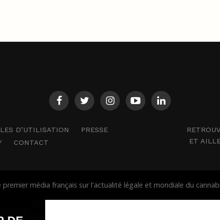
RETROUV
ES D’UTILISATION
PRESSE
ET AILL
Y
CONTACT
premier média français sur l'actualité légale et mondiale du cann