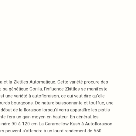
a et la Zkittles Automatique. Cette variété procure des
sa génétique Gorilla, l’influence Zkittles se manifeste
une variété à autofloraison, ce qui veut dire qu’elle
lourds bourgeons. De nature buissonnante et touffue, une
début de la floraison lorsqu’il verra apparaître les pistils
nte fera un gain moyen en hauteur. En général, les
tteindre 90 à 120 cm.La Caramellow Kush à Autofloraison
teurs peuvent s’attendre à un lourd rendement de 550