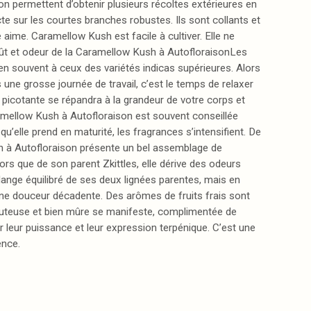
on permettent d’obtenir plusieurs récoltes extérieures en
sur les courtes branches robustes. Ils sont collants et
aime. Caramellow Kush est facile à cultiver. Elle ne
goût et odeur de la Caramellow Kush à AutofloraisonLes
n souvent à ceux des variétés indicas supérieures. Alors
s une grosse journée de travail, c’est le temps de relaxer
 picotante se répandra à la grandeur de votre corps et
ramellow Kush à Autofloraison est souvent conseillée
’elle prend en maturité, les fragrances s’intensifient. De
ush à Autofloraison présente un bel assemblage de
ors que de son parent Zkittles, elle dérive des odeurs
ange équilibré de ses deux lignées parentes, mais en
e une douceur décadente. Des arômes de fruits frais sont
juteuse et bien mûre se manifeste, complimentée de
 leur puissance et leur expression terpénique. C’est une
ence.