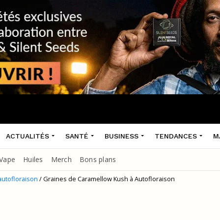
ACTUALITÉS
SANTÉ
BUSINESS
TENDANCES
M
Vape
Huiles
Merch
Bons plans
autofloraison
/ Graines de Caramellow Kush à Autofloraison