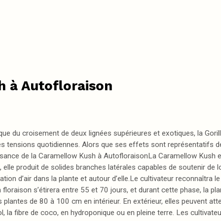
 à Autofloraison
e du croisement de deux lignées supérieures et exotiques, la Gorill
s tensions quotidiennes. Alors que ses effets sont représentatifs de 
issance de la Caramellow Kush à AutofloraisonLa Caramellow Kush est 
elle produit de solides branches latérales capables de soutenir de 
ation d’air dans la plante et autour d’elle.Le cultivateur reconnaîtra le 
raison s’étirera entre 55 et 70 jours, et durant cette phase, la pla
plantes de 80 à 100 cm en intérieur. En extérieur, elles peuvent a
ol, la fibre de coco, en hydroponique ou en pleine terre. Les cultiva