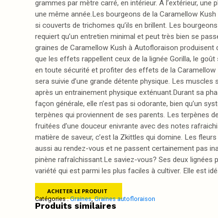
grammes par mètre carré, en intérieur. A l’extérieur, une
une même année.Les bourgeons de la Caramellow Kush son
si couverts de trichomes qu’ils en brillent. Les bourgeon
requiert qu’un entretien minimal et peut très bien se pa
graines de Caramellow Kush à Autofloraison produisent de
que les effets rappellent ceux de la lignée Gorilla, le goû
en toute sécurité et profiter des effets de la Caramellow
sera suivie d’une grande détente physique. Les muscles s
après un entrainement physique exténuant.Durant sa phase 
façon générale, elle n’est pas si odorante, bien qu’un sy
terpènes qui proviennent de ses parents. Les terpènes de 
fruitées d’une douceur enivrante avec des notes rafraich
matière de saveur, c’est la Zkittles qui domine. Les fleu
aussi au rendez-vous et ne passent certainement pas in
pinène rafraîchissant.Le saviez-vous? Ses deux lignées p
variété qui est parmi les plus faciles à cultiver. Elle est
ACHETER LE PRODUIT
Catégories :
Graines
,
Graines autofloraison
Produits similaires