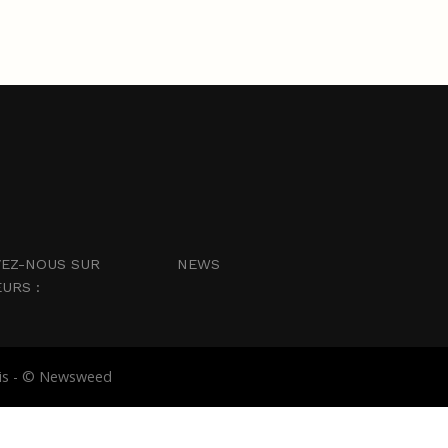
EZ-NOUS SUR
NEWS
EURS :
abis - © Newsweed