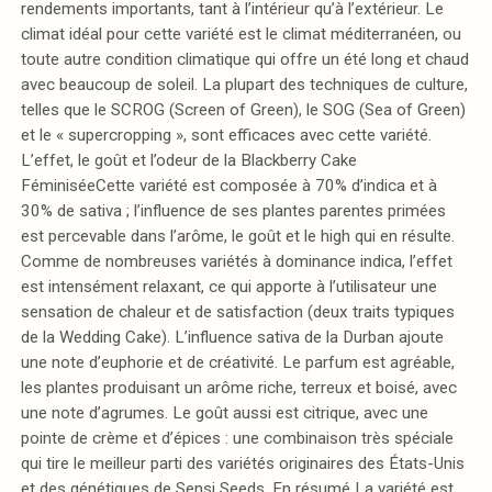
rendements importants, tant à l’intérieur qu’à l’extérieur. Le
climat idéal pour cette variété est le climat méditerranéen, ou
toute autre condition climatique qui offre un été long et chaud
avec beaucoup de soleil. La plupart des techniques de culture,
telles que le SCROG (Screen of Green), le SOG (Sea of Green)
et le « supercropping », sont efficaces avec cette variété.
L’effet, le goût et l’odeur de la Blackberry Cake
FéminiséeCette variété est composée à 70% d’indica et à
30% de sativa ; l’influence de ses plantes parentes primées
est percevable dans l’arôme, le goût et le high qui en résulte.
Comme de nombreuses variétés à dominance indica, l’effet
est intensément relaxant, ce qui apporte à l’utilisateur une
sensation de chaleur et de satisfaction (deux traits typiques
de la Wedding Cake). L’influence sativa de la Durban ajoute
une note d’euphorie et de créativité. Le parfum est agréable,
les plantes produisant un arôme riche, terreux et boisé, avec
une note d’agrumes. Le goût aussi est citrique, avec une
pointe de crème et d’épices : une combinaison très spéciale
qui tire le meilleur parti des variétés originaires des États-Unis
et des génétiques de Sensi Seeds. En résumé La variété est