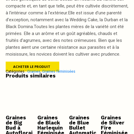
compacte et, en tant que telle, peut être cultivée discrètement,
à l’intérieur comme à l’extérieur.Elle est issue d’une parenté
d’exception, notamment avec la Wedding Cake, la Durban et la
Black Domina.Toutes les plantes mères de la variété ont été
primées. Elle a un arôme et un goût agréables, chauds et
fruités d’agrumes, avec des notes crémeuses. Bien que les
plantes aient une certaine résistance aux parasites et à la
moisissure, les novices doivent les cultiver avec prudence.
ACHETER LE PRODUIT
Catégories :
Graines
,
Graines féminisées
Produits similaires
Graines
Graines
Graines
Graines
de Big
de Black
de Blue
de Silver
Bud à
Harlequin
Bullet
Fire
Autofloraison
Féminisée
Automatic
Féminisée