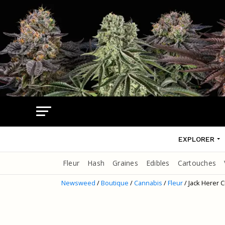
EXPLORER
Fleur
Hash
Graines
Edibles
Cartouches
Newsweed
/
Boutique
/
Cannabis
/
Fleur
/ Jack Herer 