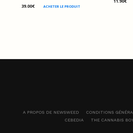
11.90
€
39.00
€
ACHETER LE PRODUIT
A PROPOS DE NEWSWEED
CONDITIONS GÉNÉRAL
CEBEDIA
THE CANNABIS BO