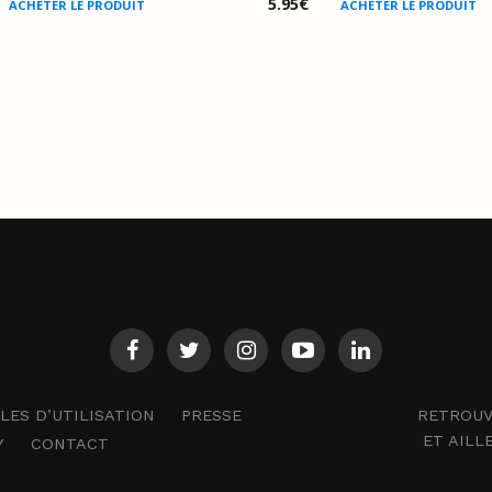
5.95
€
ACHETER LE PRODUIT
ACHETER LE PRODUIT
RETROUV
ES D’UTILISATION
PRESSE
ET AILL
Y
CONTACT