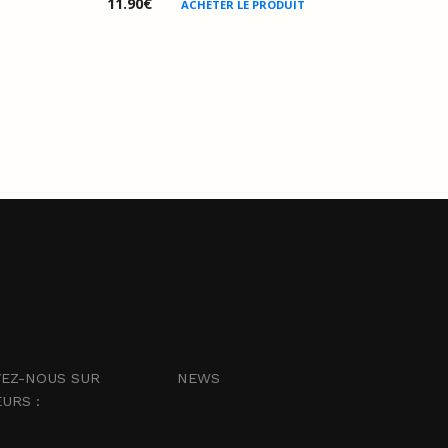
11.90
€
ACHETER LE PRODUIT
EZ-NOUS SUR
NEWS
EURS :