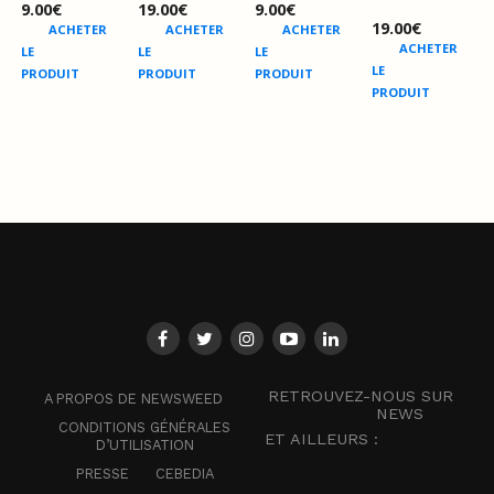
9.00
€
19.00
€
9.00
€
19.00
€
ACHETER
ACHETER
ACHETER
ACHETER
LE
LE
LE
LE
PRODUIT
PRODUIT
PRODUIT
PRODUIT
RETROUVEZ-NOUS SUR
A PROPOS DE NEWSWEED
NEWS
CONDITIONS GÉNÉRALES
ET AILLEURS :
D’UTILISATION
PRESSE
CEBEDIA