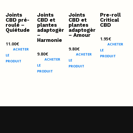
Joints
Joints
Joints
Pre-roll
CBD pré-
CBD et
CBD et
Critical
roulé –
plantes
plantes
CBD
Quiétude
adaptogènes
adaptogènes
–
– Amour
1.95
€
Harmonie
11.00
€
ACHETER
9.80
€
ACHETER
LE
9.80
€
ACHETER
LE
PRODUIT
ACHETER
LE
PRODUIT
LE
PRODUIT
PRODUIT