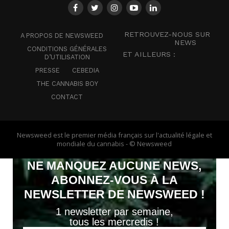
RETROUVEZ-NOUS SUR
A PROPOS DE NEWSWEED
NEWS
CONDITIONS GÉNÉRALES
ET AILLEURS :
D’UTILISATION
PRESSE
CEBEDIA
THE CANNABIS BOY
CONTACT
Newsweed est le premier média français sur l'actualité légale et
mondiale du cannabis - © Newsweed
NE MANQUEZ AUCUNE NEWS,
ABONNEZ-VOUS À LA
NEWSLETTER DE NEWSWEED !
1 newsletter par semaine,
tous les mercredis !