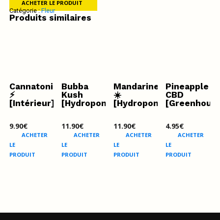
ACHETER LE PRODUIT
Catégorie :
Fleur
Produits similaires
Cannatonic
Bubba
Mandarine
Pineapple
⚡️
Kush
☀️
CBD
[Intérieur]
[Hydroponique]
[Hydroponique]
[Greenhous
9.90
€
11.90
€
11.90
€
4.95
€
ACHETER
ACHETER
ACHETER
ACHETER
LE
LE
LE
LE
PRODUIT
PRODUIT
PRODUIT
PRODUIT