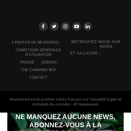
RETROUVEZ-NOUS SUR
A PROPOS DE NEWSWEED
NEWS
CONDITIONS GÉNÉRALES
ET AILLEURS :
D’UTILISATION
PRESSE
CEBEDIA
THE CANNABIS BOY
CONTACT
Newsweed est le premier média français sur l'actualité légale et
mondiale du cannabis - © Newsweed
NE MANQUEZ AUCUNE NEWS,
ABONNEZ-VOUS À LA