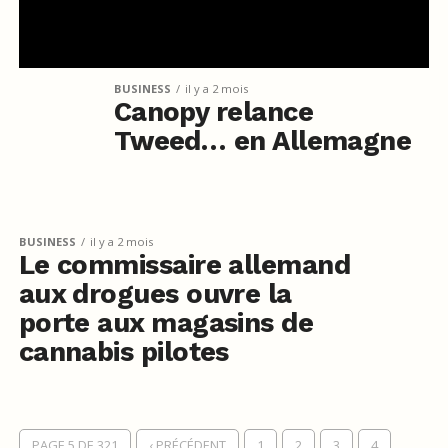
BUSINESS
il y a 2 mois
Canopy relance
Tweed… en Allemagne
BUSINESS
il y a 2 mois
Le commissaire allemand
aux drogues ouvre la
porte aux magasins de
cannabis pilotes
PAGE 5 DE 321
‹ PRÉCÉDENT
1
2
3
4