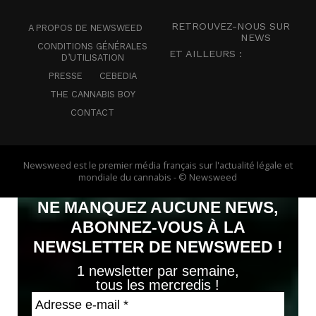
RETROUVEZ-NOUS SUR
A PROPOS DE NEWSWEED
NEWS
CONDITIONS GÉNÉRALES
ET AILLEURS :
D’UTILISATION
PRESSE
CEBEDIA
THE CANNABIS BOY
CONTACT
Newsweed est le premier média français sur l'actualité légale et
mondiale du cannabis - © Newsweed
NE MANQUEZ AUCUNE NEWS,
ABONNEZ-VOUS À LA
NEWSLETTER DE NEWSWEED !
1 newsletter par semaine,
tous les mercredis !