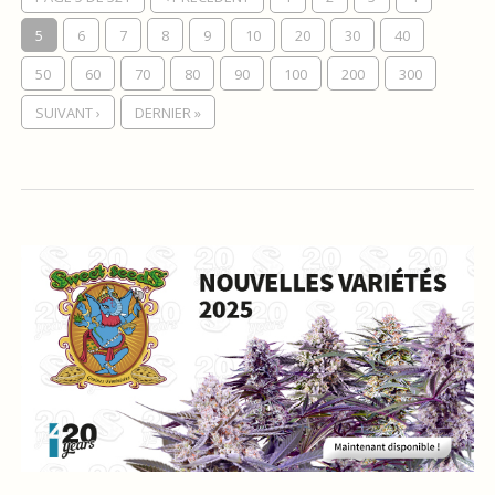
5
6
7
8
9
10
20
30
40
50
60
70
80
90
100
200
300
SUIVANT ›
DERNIER »