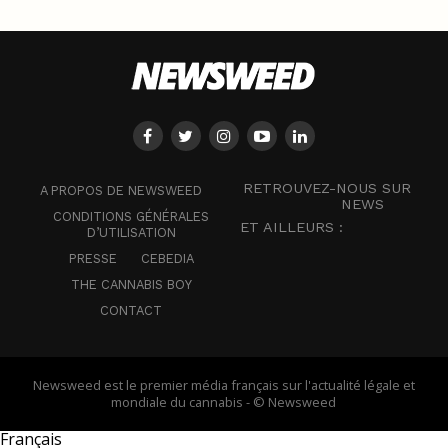
RETROUVEZ-NOUS SUR
A PROPOS DE NEWSWEED
NEWS
CONDITIONS GÉNÉRALES
ET AILLEURS :
D’UTILISATION
PRESSE
CEBEDIA
THE CANNABIS BOY
CONTACT
Newsweed est le premier média français sur l'actualité légale et
mondiale du cannabis - © Newsweed
Français