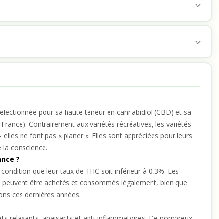
électionnée pour sa haute teneur en cannabidiol (CBD) et sa
 France). Contrairement aux variétés récréatives, les variétés
lles ne font pas « planer ». Elles sont appréciées pour leurs
e la conscience.
ance ?
 condition que leur taux de THC soit inférieur à 0,3%. Les
CBD peuvent être achetés et consommés légalement, bien que
tions ces dernières années.
ets relaxants, apaisants et anti-inflammatoires. De nombreux