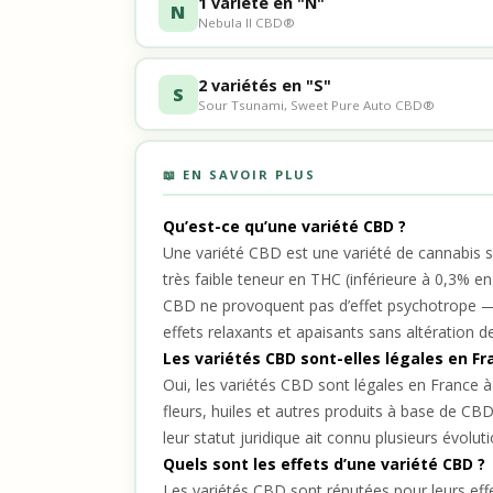
1 variété en "N"
N
Nebula II CBD®
2 variétés en "S"
S
Sour Tsunami, Sweet Pure Auto CBD®
📖 EN SAVOIR PLUS
Qu’est-ce qu’une variété CBD ?
Une variété CBD est une variété de cannabis s
très faible teneur en THC (inférieure à 0,3% en
CBD ne provoquent pas d’effet psychotrope — e
effets relaxants et apaisants sans altération d
Les variétés CBD sont-elles légales en Fr
Oui, les variétés CBD sont légales en France à
fleurs, huiles et autres produits à base de 
leur statut juridique ait connu plusieurs évolu
Quels sont les effets d’une variété CBD ?
Les variétés CBD sont réputées pour leurs eff