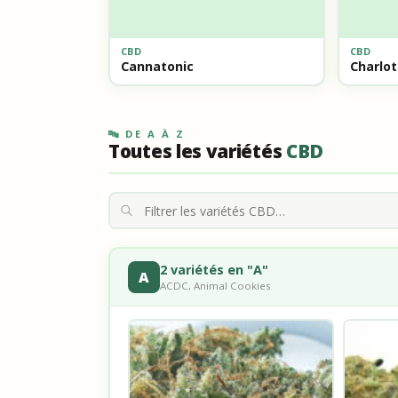
CBD
CBD
Cannatonic
Charlot
🔤 DE A À Z
Toutes les variétés
CBD
2 variétés en "A"
A
ACDC, Animal Cookies