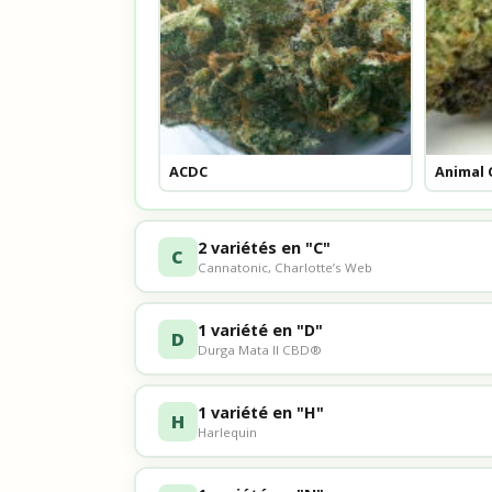
ACDC
Animal 
2 variétés en "C"
C
Cannatonic, Charlotte’s Web
1 variété en "D"
D
Durga Mata II CBD®
1 variété en "H"
H
Harlequin