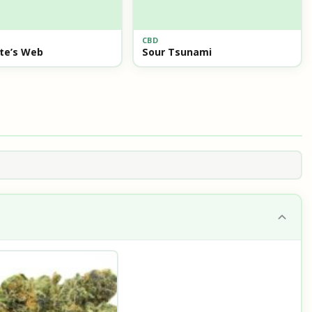
CBD
te’s Web
Sour Tsunami