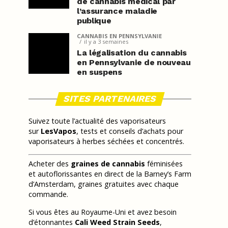
de cannabis médical par
l’assurance maladie
publique
CANNABIS EN PENNSYLVANIE
il y a 3 semaines
La légalisation du cannabis
en Pennsylvanie de nouveau
en suspens
SITES PARTENAIRES
Suivez toute l’actualité des vaporisateurs
sur
LesVapos
, tests et conseils d’achats pour
vaporisateurs à herbes séchées et concentrés.
Acheter des
graines de cannabis
féminisées
et autoflorissantes en direct de la Barney’s Farm
d’Amsterdam, graines gratuites avec chaque
commande.
Si vous êtes au Royaume-Uni et avez besoin
d’étonnantes
Cali Weed Strain Seeds
,