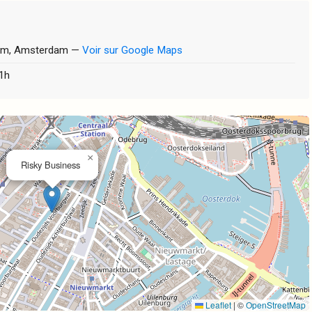
dam, Amsterdam —
Voir sur Google Maps
 1h
×
Risky Business
Leaflet
|
©
OpenStreetMap