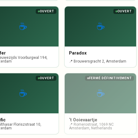
OUVERT
OUVERT
☕
☕
fer
Paradox
ieuwezijds Voorburgwal 194,
terdam
📍 Brouwersgracht 2, Amsterdam
OUVERT
FERMÉ DÉFINITIVEMENT
☕
☕
fic
‘t Ooievaartje
lthasar Floriszstraat 10,
📍 Romerostraat, 1069 NC
terdam
Amsterdam, Netherlands