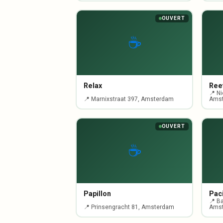
OUVERT
☕
Relax
Ree
📍 N
📍 Marnixstraat 397, Amsterdam
Ams
OUVERT
☕
Papillon
Paci
📍 Ba
📍 Prinsengracht 81, Amsterdam
Ams