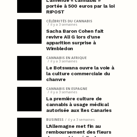
L’amende « cannabis »
portée à 500 euros par la loi
RIPOST
CÉLÉBRITÉS DU CANNABIS
il y a 3 semaines
Sacha Baron Cohen fait
revivre Ali G lors d’une
apparition surprise à
Wimbledon
CANNABIS EN AFRIQUE
il y a 3 semaines
Le Botswana ouvre la voie à
la culture commerciale du
chanvre
CANNABIS EN ESPAGNE
il y a 3 semaines
La première culture de
cannabis à usage médical
autorisée aux îles Canaries
BUSINESS
il y a 3 semaines
L’Allemagne met fin au
remboursement des fleurs