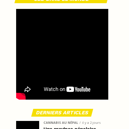
DERNIERS ARTICLES
CANNABIS AU NÉPAL
il y a 2 jours
Une province népalaise