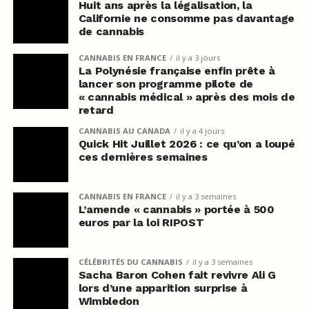
Huit ans après la légalisation, la
Californie ne consomme pas davantage
de cannabis
CANNABIS EN FRANCE
il y a 3 jours
La Polynésie française enfin prête à
lancer son programme pilote de
« cannabis médical » après des mois de
retard
CANNABIS AU CANADA
il y a 4 jours
Quick Hit Juillet 2026 : ce qu’on a loupé
ces dernières semaines
CANNABIS EN FRANCE
il y a 3 semaines
L’amende « cannabis » portée à 500
euros par la loi RIPOST
CÉLÉBRITÉS DU CANNABIS
il y a 3 semaines
Sacha Baron Cohen fait revivre Ali G
lors d’une apparition surprise à
Wimbledon