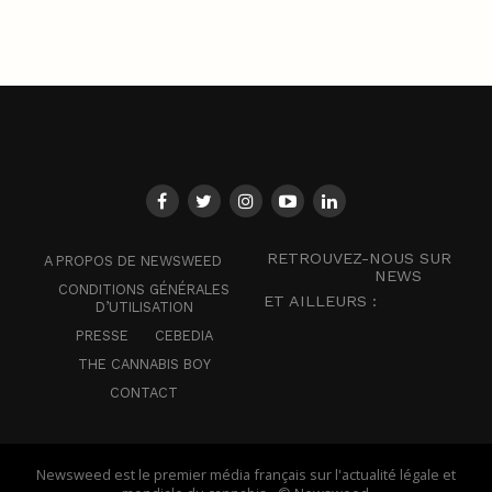
RETROUVEZ-NOUS SUR
A PROPOS DE NEWSWEED
NEWS
CONDITIONS GÉNÉRALES
ET AILLEURS :
D’UTILISATION
PRESSE
CEBEDIA
THE CANNABIS BOY
CONTACT
Newsweed est le premier média français sur l'actualité légale et