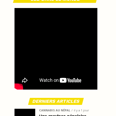
DERNIERS ARTICLES
CANNABIS AU NÉPAL
il y a 1 jour
Une province népalaise