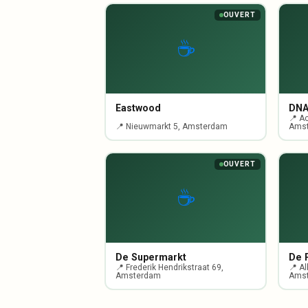
OUVERT
☕
Eastwood
DN
📍 A
📍 Nieuwmarkt 5, Amsterdam
Amst
OUVERT
☕
De Supermarkt
De P
📍 Frederik Hendrikstraat 69,
📍 Al
Amsterdam
Ams