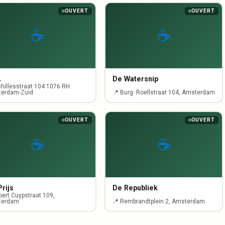
OUVERT
OUVERT
☕
☕
A
De Watersnip
chillesstraat 104 1076 RH
erdam-Zuid
📍 Burg. Roellstraat 104, Amsterdam
OUVERT
OUVERT
☕
☕
rijs
De Republiek
bert Cuypstraat 109,
terdam
📍 Rembrandtplein 2, Amsterdam