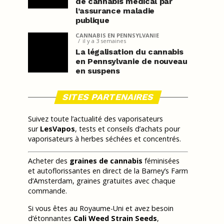
de cannabis médical par
l’assurance maladie
publique
CANNABIS EN PENNSYLVANIE
il y a 3 semaines
La légalisation du cannabis
en Pennsylvanie de nouveau
en suspens
SITES PARTENAIRES
Suivez toute l’actualité des vaporisateurs
sur
LesVapos
, tests et conseils d’achats pour
vaporisateurs à herbes séchées et concentrés.
Acheter des
graines de cannabis
féminisées
et autoflorissantes en direct de la Barney’s Farm
d’Amsterdam, graines gratuites avec chaque
commande.
Si vous êtes au Royaume-Uni et avez besoin
d’étonnantes
Cali Weed Strain Seeds
,