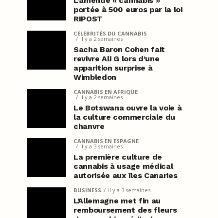
L’amende « cannabis »
portée à 500 euros par la loi
RIPOST
CÉLÉBRITÉS DU CANNABIS
il y a 2 semaines
Sacha Baron Cohen fait
revivre Ali G lors d’une
apparition surprise à
Wimbledon
CANNABIS EN AFRIQUE
il y a 2 semaines
Le Botswana ouvre la voie à
la culture commerciale du
chanvre
CANNABIS EN ESPAGNE
il y a 3 semaines
La première culture de
cannabis à usage médical
autorisée aux îles Canaries
BUSINESS
il y a 3 semaines
L’Allemagne met fin au
remboursement des fleurs