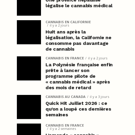
légalise le cannabis médical
CANNABIS EN CALIFORNIE
il y a 2 jours
Huit ans après la
légalisation, la Californie ne
consomme pas davantage
de cannabis
CANNABIS EN FRANCE
il y a 2 jours
La Polynésie française enfin
prête à lancer son
programme pilote de
« cannabis médical » après
des mois de retard
CANNABIS AU CANADA
il y a 3 jours
Quick Hit Juillet 2026 : ce
qu’on a loupé ces dernières
semaines
CANNABIS EN FRANCE
il y a 2 semaines