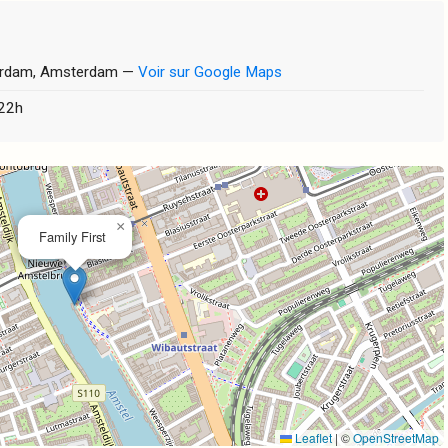
erdam, Amsterdam —
Voir sur Google Maps
 22h
×
Family First
Leaflet
|
©
OpenStreetMap