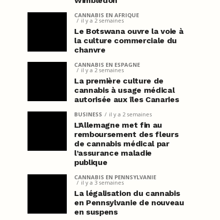
Wimbledon
CANNABIS EN AFRIQUE
il y a 2 semaines
Le Botswana ouvre la voie à
la culture commerciale du
chanvre
CANNABIS EN ESPAGNE
il y a 2 semaines
La première culture de
cannabis à usage médical
autorisée aux îles Canaries
BUSINESS
il y a 2 semaines
L’Allemagne met fin au
remboursement des fleurs
de cannabis médical par
l’assurance maladie
publique
CANNABIS EN PENNSYLVANIE
il y a 3 semaines
La légalisation du cannabis
en Pennsylvanie de nouveau
en suspens