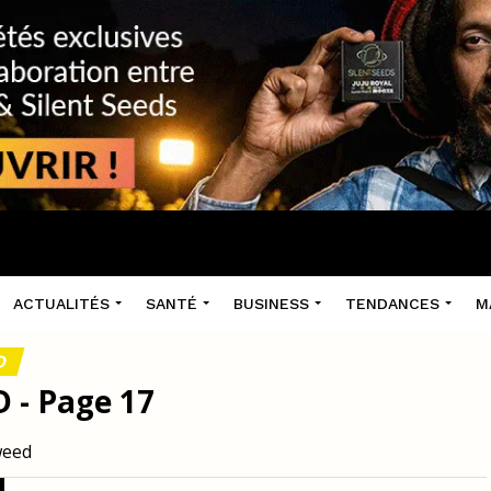
ACTUALITÉS
SANTÉ
BUSINESS
TENDANCES
M
D
D - Page 17
weed