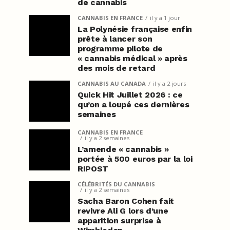
de cannabis
CANNABIS EN FRANCE
il y a 1 jour
La Polynésie française enfin
prête à lancer son
programme pilote de
« cannabis médical » après
des mois de retard
CANNABIS AU CANADA
il y a 2 jours
Quick Hit Juillet 2026 : ce
qu’on a loupé ces dernières
semaines
CANNABIS EN FRANCE
il y a 2 semaines
L’amende « cannabis »
portée à 500 euros par la loi
RIPOST
CÉLÉBRITÉS DU CANNABIS
il y a 2 semaines
Sacha Baron Cohen fait
revivre Ali G lors d’une
apparition surprise à