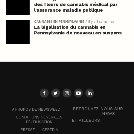
des fleurs de cannabis médical par
l’assurance maladie publique
CANNABIS EN PENNSYLVANIE
il y a 3 semaines
La légalisation du cannabis en
Pennsylvanie de nouveau en suspens
RETROUVEZ-NOUS SUR
A PROPOS DE NEWSWEED
NEWS
CONDITIONS GÉNÉRALES
ET AILLEURS :
D’UTILISATION
PRESSE
CEBEDIA