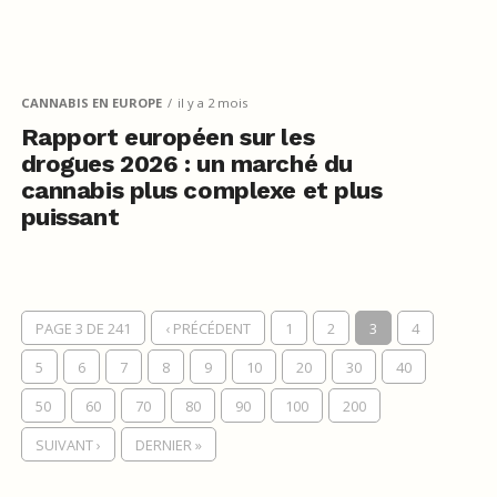
CANNABIS EN EUROPE
il y a 2 mois
Rapport européen sur les
drogues 2026 : un marché du
cannabis plus complexe et plus
puissant
PAGE 3 DE 241
‹ PRÉCÉDENT
1
2
3
4
5
6
7
8
9
10
20
30
40
50
60
70
80
90
100
200
SUIVANT ›
DERNIER »