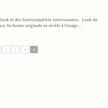
 look et des fonctionnalités intéressantes. Look du
s. Sa forme originale se révèle à l’usage...
1
2
3
4