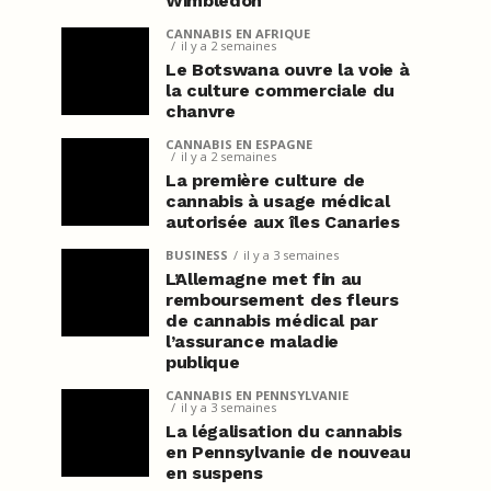
Wimbledon
CANNABIS EN AFRIQUE
il y a 2 semaines
Le Botswana ouvre la voie à
la culture commerciale du
chanvre
CANNABIS EN ESPAGNE
il y a 2 semaines
La première culture de
cannabis à usage médical
autorisée aux îles Canaries
BUSINESS
il y a 3 semaines
L’Allemagne met fin au
remboursement des fleurs
de cannabis médical par
l’assurance maladie
publique
CANNABIS EN PENNSYLVANIE
il y a 3 semaines
La légalisation du cannabis
en Pennsylvanie de nouveau
en suspens