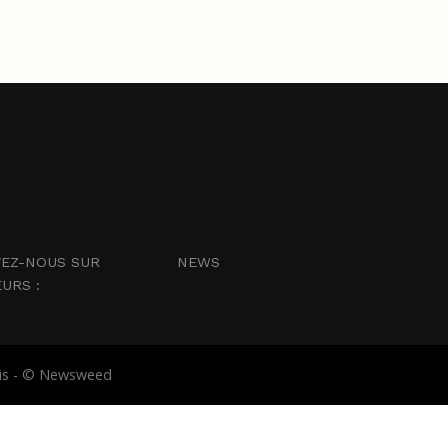
EZ-NOUS SUR
NEWS
EURS :
abis - © Newsweed