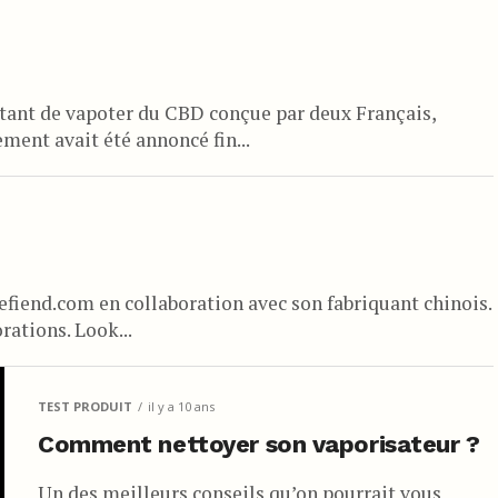
tant de vapoter du CBD conçue par deux Français,
ment avait été annoncé fin...
efiend.com en collaboration avec son fabriquant chinois.
rations. Look...
TEST PRODUIT
il y a 10 ans
Comment nettoyer son vaporisateur ?
Un des meilleurs conseils qu’on pourrait vous