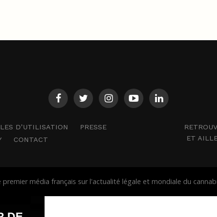
RETROUV
ES D’UTILISATION
PRESSE
ET AILL
Y
CONTACT
premier média français sur l'actualité légale et mondiale du cann
R DE