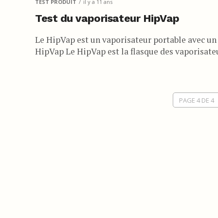
TEST PRODUIT
il y a 11 ans
Test du vaporisateur HipVap
Le HipVap est un vaporisateur portable avec un
HipVap Le HipVap est la flasque des vaporisateur
PAGE 4 DE 4