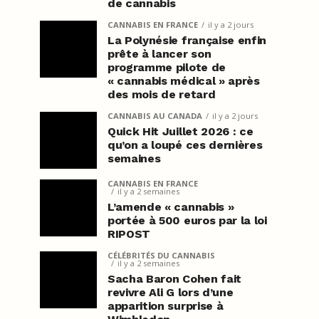
de cannabis
CANNABIS EN FRANCE
il y a 2 jours
La Polynésie française enfin
prête à lancer son
programme pilote de
« cannabis médical » après
des mois de retard
CANNABIS AU CANADA
il y a 2 jours
Quick Hit Juillet 2026 : ce
qu’on a loupé ces dernières
semaines
CANNABIS EN FRANCE
il y a 2 semaines
L’amende « cannabis »
portée à 500 euros par la loi
RIPOST
CÉLÉBRITÉS DU CANNABIS
il y a 2 semaines
Sacha Baron Cohen fait
revivre Ali G lors d’une
apparition surprise à