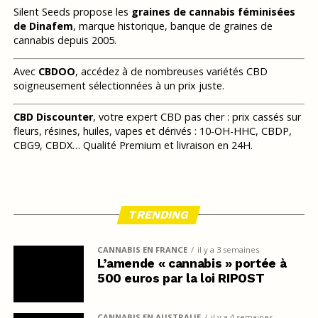
Silent Seeds propose les
graines de cannabis féminisées
de Dinafem
, marque historique, banque de graines de
cannabis depuis 2005.
Avec
CBDOO
, accédez à de nombreuses variétés CBD
soigneusement sélectionnées à un prix juste.
CBD Discounter
, votre expert CBD pas cher : prix cassés sur
fleurs, résines, huiles, vapes et dérivés : 10-OH-HHC, CBDP,
CBG9, CBDX… Qualité Premium et livraison en 24H.
TRENDING
CANNABIS EN FRANCE
il y a 3 semaines
L’amende « cannabis » portée à
500 euros par la loi RIPOST
CANNABIS EN AUSTRALIE
il y a 4 semaines