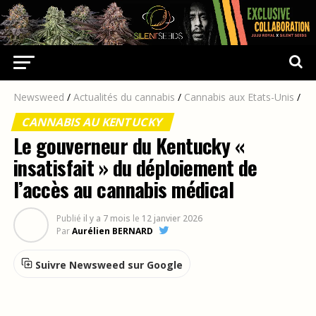
Newsweed
/
Actualités du cannabis
/
Cannabis aux Etats-Unis
/
CANNABIS AU KENTUCKY
Le gouverneur du Kentucky «
insatisfait » du déploiement de
l’accès au cannabis médical
Publié
il y a 7 mois
le
12 janvier 2026
Par
Aurélien BERNARD
Suivre Newsweed sur Google