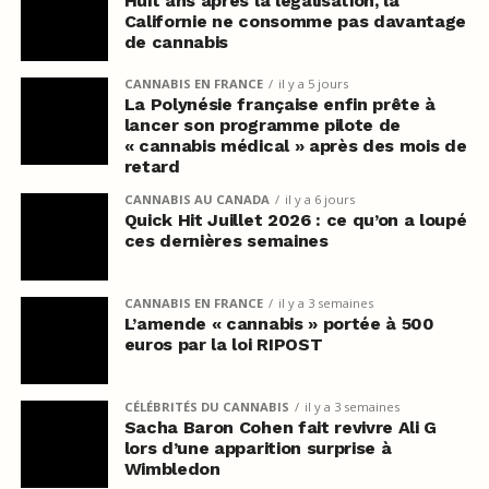
Huit ans après la légalisation, la
Californie ne consomme pas davantage
de cannabis
CANNABIS EN FRANCE
il y a 5 jours
La Polynésie française enfin prête à
lancer son programme pilote de
« cannabis médical » après des mois de
retard
CANNABIS AU CANADA
il y a 6 jours
Quick Hit Juillet 2026 : ce qu’on a loupé
ces dernières semaines
CANNABIS EN FRANCE
il y a 3 semaines
L’amende « cannabis » portée à 500
euros par la loi RIPOST
CÉLÉBRITÉS DU CANNABIS
il y a 3 semaines
Sacha Baron Cohen fait revivre Ali G
lors d’une apparition surprise à
Wimbledon