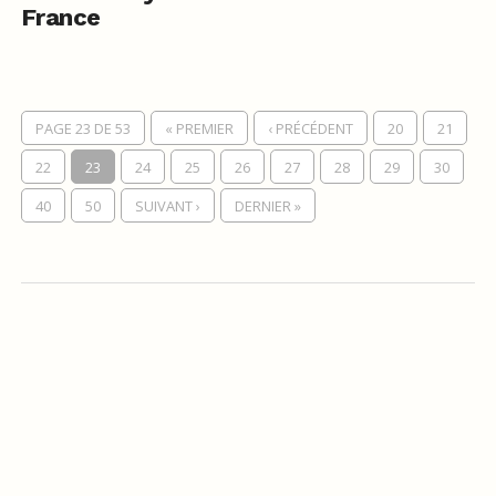
France
PAGE 23 DE 53
« PREMIER
‹ PRÉCÉDENT
20
21
22
23
24
25
26
27
28
29
30
40
50
SUIVANT ›
DERNIER »