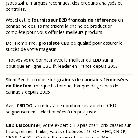
(sous 24h), marques reconnues, des produits analysés et
contrôlés.
Weecl est le
fournisseur B2B français de référence
en
cannabinoïdes. Ils maitrisent la chaine de production
complète pour vous offrir les meilleurs produits.
Deli Hemp Pro,
grossiste CBD
de qualité pour assurer le
succès de votre magasin !
Trouvez votre bonheur avec le meilleur du
CBD
sur la
boutique en ligne CBD.fr, leader en France depuis 2003.
Silent Seeds propose les
graines de cannabis féminisées
de Dinafem
, marque historique, banque de graines de
cannabis depuis 2005.
Avec
CBDOO
, accédez à de nombreuses variétés CBD
soigneusement sélectionnées à un prix juste.
CBD Discounter
, votre expert CBD pas cher : prix cassés sur
fleurs, résines, huiles, vapes et dérivés : 10-OH-HHC, CBDP,
CBG9, CBDX… Qualité Premium et livraison en 24H.