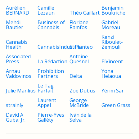
Aurélien
Camille
Benjamin
BERNARD
Lezaun
Théo Caillart
Boukriche
Mehdi
Business of
Floriane
Gabriel
Bautier
Cannabis
Ramfos
Moreau
Kenzi
Cannabis
Riboulet-
Health
CannabisIndustrie
El Planteo
Zemouli
Associated
Antoine
Press
La Rédaction
Quesnel
ElVincent
Arnau
Prohibition
Yona
Valdovinos
Partners
Delta
Helaoua
Le Tag
Julie Manlius
Parfait
Zoë Dubus
Yérim Sar
Laurent
George
strainly
Appel
McBride
Green Grass
David A
Pierre-Yves
Iván de la
Guba, Jr.
Galléty
Selva