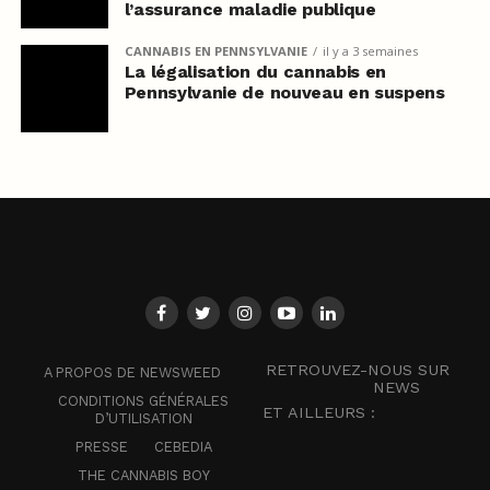
l’assurance maladie publique
CANNABIS EN PENNSYLVANIE
il y a 3 semaines
La légalisation du cannabis en
Pennsylvanie de nouveau en suspens
RETROUVEZ-NOUS SUR
A PROPOS DE NEWSWEED
NEWS
CONDITIONS GÉNÉRALES
ET AILLEURS :
D’UTILISATION
PRESSE
CEBEDIA
THE CANNABIS BOY