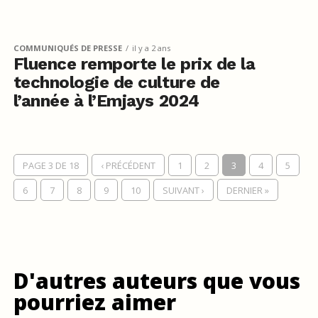
COMMUNIQUÉS DE PRESSE
il y a 2 ans
Fluence remporte le prix de la
technologie de culture de
l’année à l’Emjays 2024
PAGE 3 DE 18
‹ PRÉCÉDENT
1
2
3
4
5
6
7
8
9
10
SUIVANT ›
DERNIER »
D'autres auteurs que vous
pourriez aimer