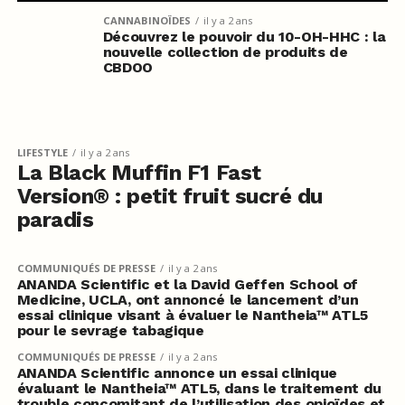
CANNABINOÏDES
il y a 2 ans
Découvrez le pouvoir du 10-OH-HHC : la
nouvelle collection de produits de
CBDOO
LIFESTYLE
il y a 2 ans
La Black Muffin F1 Fast
Version® : petit fruit sucré du
paradis
COMMUNIQUÉS DE PRESSE
il y a 2 ans
ANANDA Scientific et la David Geffen School of
Medicine, UCLA, ont annoncé le lancement d’un
essai clinique visant à évaluer le Nantheia™ ATL5
pour le sevrage tabagique
COMMUNIQUÉS DE PRESSE
il y a 2 ans
ANANDA Scientific annonce un essai clinique
évaluant le Nantheia™ ATL5, dans le traitement du
trouble concomitant de l’utilisation des opioïdes et