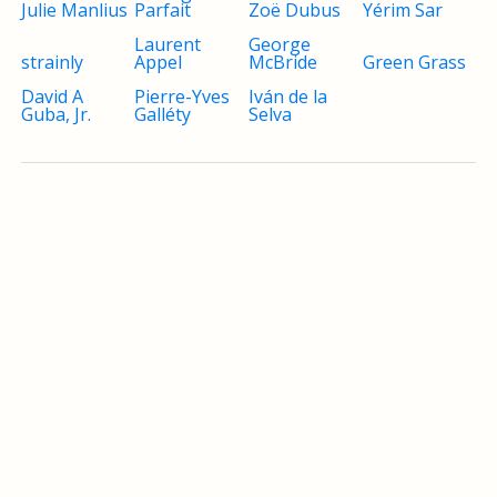
Julie Manlius
Parfait
Zoë Dubus
Yérim Sar
Laurent
George
strainly
Appel
McBride
Green Grass
David A
Pierre-Yves
Iván de la
Guba, Jr.
Galléty
Selva