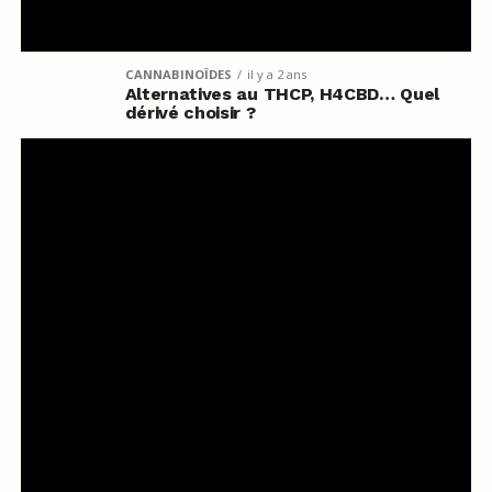
CANNABINOÏDES
il y a 2 ans
Alternatives au THCP, H4CBD… Quel
dérivé choisir ?