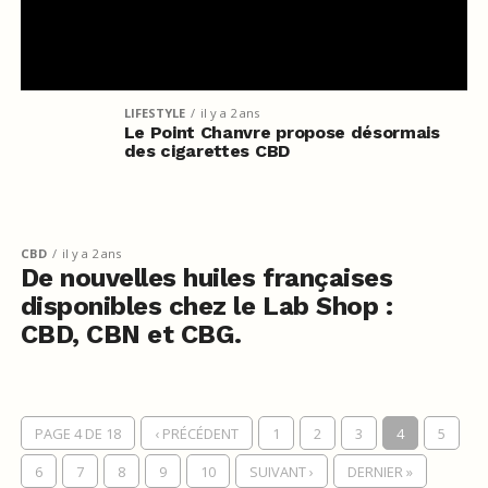
LIFESTYLE
il y a 2 ans
Le Point Chanvre propose désormais
des cigarettes CBD
CBD
il y a 2 ans
De nouvelles huiles françaises
disponibles chez le Lab Shop :
CBD, CBN et CBG.
PAGE 4 DE 18
‹ PRÉCÉDENT
1
2
3
4
5
6
7
8
9
10
SUIVANT ›
DERNIER »