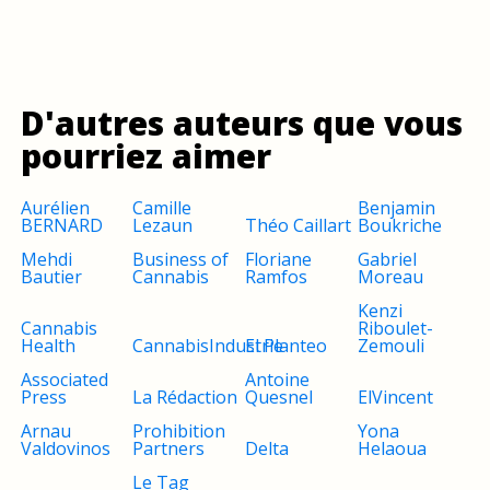
D'autres auteurs que vous
pourriez aimer
Aurélien
Camille
Benjamin
BERNARD
Lezaun
Théo Caillart
Boukriche
Mehdi
Business of
Floriane
Gabriel
Bautier
Cannabis
Ramfos
Moreau
Kenzi
Cannabis
Riboulet-
Health
CannabisIndustrie
El Planteo
Zemouli
Associated
Antoine
Press
La Rédaction
Quesnel
ElVincent
Arnau
Prohibition
Yona
Valdovinos
Partners
Delta
Helaoua
Le Tag