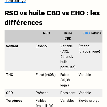
d’entourage
.
RSO vs huile CBD vs EHO : les
différences
RSO
Huile
EHO
raffiné
CBD
Solvant
Éthanol
Variable
Éthanol
(CO2,
(cryogénique)
éthanol,
huile
porteuse)
THC
Élevé (≥60%)
Faible
Variable
(≤0,3%
légal)
CBD
Présent
Dominant
Variable
Terpènes
Faibles
Variables
Élevés si cryo
(volatilisés)