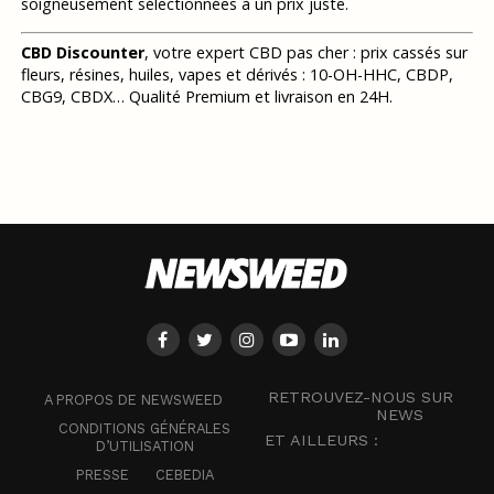
soigneusement sélectionnées à un prix juste.
CBD Discounter
, votre expert CBD pas cher : prix cassés sur
fleurs, résines, huiles, vapes et dérivés : 10-OH-HHC, CBDP,
CBG9, CBDX… Qualité Premium et livraison en 24H.
RETROUVEZ-NOUS SUR
A PROPOS DE NEWSWEED
NEWS
CONDITIONS GÉNÉRALES
ET AILLEURS :
D’UTILISATION
PRESSE
CEBEDIA