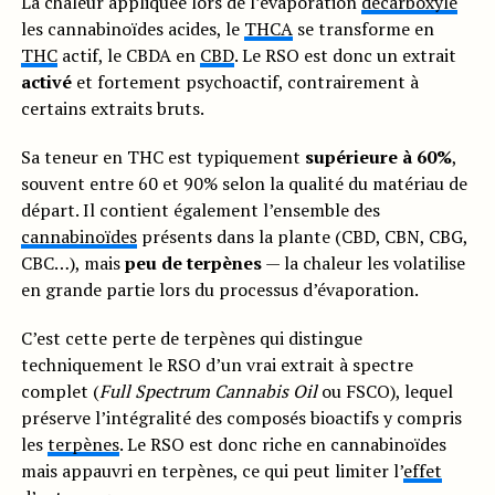
La chaleur appliquée lors de l’évaporation
décarboxyle
les cannabinoïdes acides, le
THCA
se transforme en
THC
actif, le CBDA en
CBD
. Le RSO est donc un extrait
activé
et fortement psychoactif, contrairement à
certains extraits bruts.
Sa teneur en THC est typiquement
supérieure à 60%
,
souvent entre 60 et 90% selon la qualité du matériau de
départ. Il contient également l’ensemble des
cannabinoïdes
présents dans la plante (CBD, CBN, CBG,
CBC…), mais
peu de terpènes
— la chaleur les volatilise
en grande partie lors du processus d’évaporation.
C’est cette perte de terpènes qui distingue
techniquement le RSO d’un vrai extrait à spectre
complet (
Full Spectrum Cannabis Oil
ou FSCO), lequel
préserve l’intégralité des composés bioactifs y compris
les
terpènes
. Le RSO est donc riche en cannabinoïdes
mais appauvri en terpènes, ce qui peut limiter l’
effet