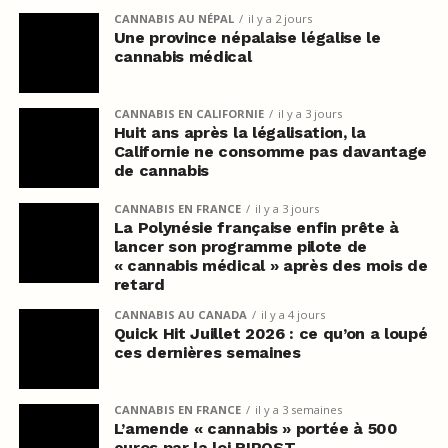
CANNABIS AU NÉPAL
il y a 2 jours
Une province népalaise légalise le
cannabis médical
CANNABIS EN CALIFORNIE
il y a 3 jours
Huit ans après la légalisation, la
Californie ne consomme pas davantage
de cannabis
CANNABIS EN FRANCE
il y a 3 jours
La Polynésie française enfin prête à
lancer son programme pilote de
« cannabis médical » après des mois de
retard
CANNABIS AU CANADA
il y a 4 jours
Quick Hit Juillet 2026 : ce qu’on a loupé
ces dernières semaines
CANNABIS EN FRANCE
il y a 3 semaines
L’amende « cannabis » portée à 500
euros par la loi RIPOST