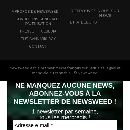
RETROUVEZ-NOUS SUR
A PROPOS DE NEWSWEED
NEWS
CONDITIONS GÉNÉRALES
ET AILLEURS :
D’UTILISATION
PRESSE
CEBEDIA
THE CANNABIS BOY
CONTACT
Newsweed est le premier média français sur l'actualité légale et
mondiale du cannabis - © Newsweed
NE MANQUEZ AUCUNE NEWS,
ABONNEZ-VOUS À LA
NEWSLETTER DE NEWSWEED !
1 newsletter par semaine,
tous les mercredis !