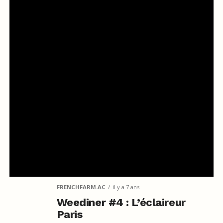
FRENCHFARM.AC
il y a 7 ans
Weediner #4 : L’éclaireur
Paris