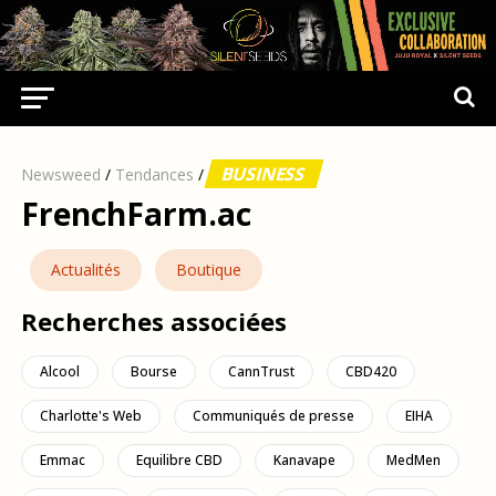
BUSINESS
Newsweed
/
Tendances
/
FrenchFarm.ac
Actualités
Boutique
Recherches associées
Alcool
Bourse
CannTrust
CBD420
Charlotte's Web
Communiqués de presse
EIHA
Emmac
Equilibre CBD
Kanavape
MedMen