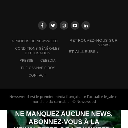
RETROUVEZ-NOUS SUR
A PROPOS DE NEWSWEED
NEWS
CONDITIONS GÉNÉRALES
ET AILLEURS :
D’UTILISATION
PRESSE
CEBEDIA
THE CANNABIS BOY
CONTACT
Newsweed est le premier média français sur l'actualité légale et
mondiale du cannabis - © Newsweed
NE MANQUEZ AUCUNE NEWS,
ABONNEZ-VOUS À LA